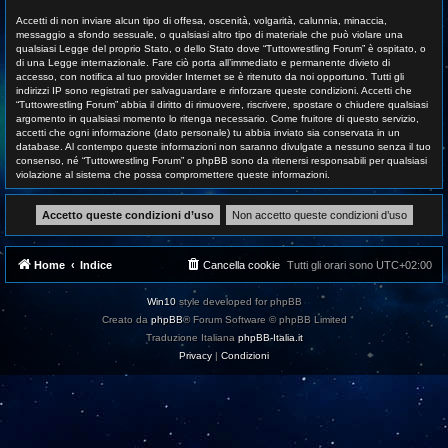
Accetti di non inviare alcun tipo di offesa, oscenità, volgarità, calunnia, minaccia,
messaggio a sfondo sessuale, o qualsiasi altro tipo di materiale che può violare una
qualsiasi Legge del proprio Stato, o dello Stato dove “Tuttowrestling Forum” è ospitato, o
di una Legge internazionale. Fare ciò porta all’immediato e permanente divieto di
accesso, con notifica al tuo provider Internet se è ritenuto da noi opportuno. Tutti gli
indirizzi IP sono registrati per salvaguardare e rinforzare queste condizioni. Accetti che
“Tuttowrestling Forum” abbia il diritto di rimuovere, riscrivere, spostare o chiudere qualsiasi
argomento in qualsiasi momento lo ritenga necessario. Come fruitore di questo servizio,
accetti che ogni informazione (dato personale) tu abbia inviato sia conservata in un
database. Al contempo queste informazioni non saranno divulgate a nessuno senza il tuo
consenso, né “Tuttowrestling Forum” o phpBB sono da ritenersi responsabili per qualsiasi
violazione al sistema che possa compromettere queste informazioni.
Home
Indice
Cancella cookie
Tutti gli orari sono
UTC+02:00
Win10
style developed for phpBB
Creato da
phpBB
® Forum Software © phpBB Limited
Traduzione Italiana
phpBB-Italia.it
Privacy
|
Condizioni