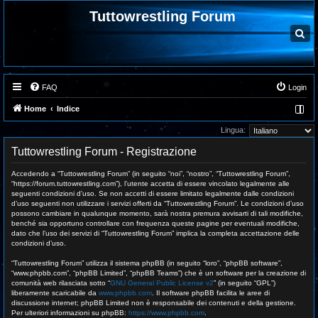
Tuttowrestling Forum
C
e
r
c
a
FAQ
Login
Home
Indice
Lingua:
Tuttowrestling Forum - Registrazione
Accedendo a “Tuttowrestling Forum” (in seguito “noi”, “nostro”, “Tuttowrestling Forum”,
“https://forum.tuttowrestling.com”), l’utente accetta di essere vincolato legalmente alle
seguenti condizioni d’uso. Se non accetti di essere limitato legalmente dalle condizioni
d’uso seguenti non utilizzare i servizi offerti da “Tuttowrestling Forum”. Le condizioni d’uso
possono cambiare in qualunque momento, sarà nostra premura avvisarti di tali modifiche,
benché sia opportuno controllare con frequenza queste pagine per eventuali modifiche,
dato che l’uso dei servizi di “Tuttowrestling Forum” implica la completa accettazione delle
condizioni d’uso.
“Tuttowrestling Forum” utilizza il sistema phpBB (in seguito “loro”, “phpBB software”,
“www.phpbb.com”, “phpBB Limited”, “phpBB Teams”) che è un software per la creazione di
comunità web rilasciata sotto “
GNU General Public License v2
” (in seguito “GPL”)
liberamente scaricabile da
www.phpbb.com
. Il software phpBB facilita le aree di
discussione internet; phpBB Limited non è responsabile dei contenuti e della gestione.
Per ulteriori informazioni su phpBB:
https://www.phpbb.com
.