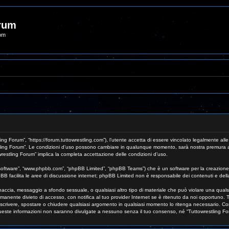
orum
com
ing Forum”, “https://forum.tuttowrestling.com”), l’utente accetta di essere vincolato legalmente all
wrestling Forum”. Le condizioni d’uso possono cambiare in qualunque momento, sarà nostra premura a
wrestling Forum” implica la completa accettazione delle condizioni d’uso.
B software”, “www.phpbb.com”, “phpBB Limited”, “phpBB Teams”) che è un software per la creazione 
pBB facilita le aree di discussione internet; phpBB Limited non è responsabile dei contenuti e dell
 minaccia, messaggio a sfondo sessuale, o qualsiasi altro tipo di materiale che può violare una qual
anente divieto di accesso, con notifica al tuo provider Internet se è ritenuto da noi opportuno. Tut
, riscrivere, spostare o chiudere qualsiasi argomento in qualsiasi momento lo ritenga necessario. Co
este informazioni non saranno divulgate a nessuno senza il tuo consenso, né “Tuttowrestling Foru