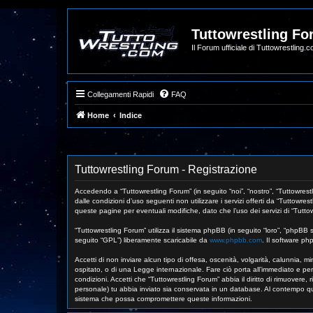
Tuttowrestling F
Il Forum ufficiale di Tuttowrestling.
Collegamenti Rapidi
FAQ
Home
Indice
Tuttowrestling Forum - Registrazione
Accedendo a “Tuttowrestling Forum” (in seguito “noi”, “nostro”, “Tuttowrestl
dalle condizioni d’uso seguenti non utilizzare i servizi offerti da “Tutto
queste pagine per eventuali modifiche, dato che l’uso dei servizi di “Tutto
“Tuttowrestling Forum” utilizza il sistema phpBB (in seguito “loro”, “phpB
seguito “GPL”) liberamente scaricabile da
www.phpbb.com
. Il software ph
Accetti di non inviare alcun tipo di offesa, oscenità, volgarità, calunnia,
ospitato, o di una Legge internazionale. Fare ciò porta all’immediato e perm
condizioni. Accetti che “Tuttowrestling Forum” abbia il diritto di rimuovere
personale) tu abbia inviato sia conservata in un database. Al contempo qu
sistema che possa compromettere queste informazioni.