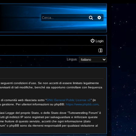
Cerca
Ricerca avanzata
Login
Lingua:
e seguenti condizioni d’uso. Se non accetti di essere limitato legalmente
vvisarti di tali modifiche, benché sia opportuno controllare con frequenza
di comunità web rilasciata sotto “
GNU General Public License v2
” (in
a gestione. Per ulteriori informazioni su phpBB:
https://www.phpbb.com
.
siasi Legge del proprio Stato, o dello Stato dove “Tuttowrestling Forum” è
ti gli indirizzi IP sono registrati per salvaguardare e rinforzare queste
me fruitore di questo servizio, accetti che ogni informazione (dato
m” o phpBB sono da ritenersi responsabili per qualsiasi violazione al