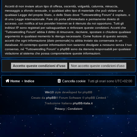
Accetti di non inviare alcun tipo di offesa, oscenità, volgarità, calunnia, minaccia,
messaggio a sfondo sessuale, o qualsiasi altro tipo di materiale che può violare una
qualsiasi Legge del proprio Stato, o dello Stato dove “Tuttowrestling Forum” è ospitato, o
di una Legge internazionale. Fare ciò porta all’immediato e permanente divieto di
accesso, con notifica al tuo provider Internet se è ritenuto da noi opportuno. Tutti gli
indirizzi IP sono registrati per salvaguardare e rinforzare queste condizioni. Accetti che
“Tuttowrestling Forum” abbia il diritto di rimuovere, riscrivere, spostare o chiudere qualsiasi
argomento in qualsiasi momento lo ritenga necessario. Come fruitore di questo servizio,
accetti che ogni informazione (dato personale) tu abbia inviato sia conservata in un
database. Al contempo queste informazioni non saranno divulgate a nessuno senza il tuo
consenso, né “Tuttowrestling Forum” o phpBB sono da ritenersi responsabili per qualsiasi
violazione al sistema che possa compromettere queste informazioni.
Home
Indice
Cancella cookie
Tutti gli orari sono
UTC+02:00
Win10
style developed for phpBB
Creato da
phpBB
® Forum Software © phpBB Limited
Traduzione Italiana
phpBB-Italia.it
Privacy
|
Condizioni