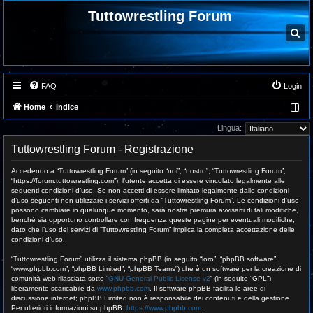
Tuttowrestling Forum
C
e
r
c
a
FAQ
Login
Home
Indice
Lingua:
Tuttowrestling Forum - Registrazione
Accedendo a “Tuttowrestling Forum” (in seguito “noi”, “nostro”, “Tuttowrestling Forum”,
“https://forum.tuttowrestling.com”), l’utente accetta di essere vincolato legalmente alle
seguenti condizioni d’uso. Se non accetti di essere limitato legalmente dalle condizioni
d’uso seguenti non utilizzare i servizi offerti da “Tuttowrestling Forum”. Le condizioni d’uso
possono cambiare in qualunque momento, sarà nostra premura avvisarti di tali modifiche,
benché sia opportuno controllare con frequenza queste pagine per eventuali modifiche,
dato che l’uso dei servizi di “Tuttowrestling Forum” implica la completa accettazione delle
condizioni d’uso.
“Tuttowrestling Forum” utilizza il sistema phpBB (in seguito “loro”, “phpBB software”,
“www.phpbb.com”, “phpBB Limited”, “phpBB Teams”) che è un software per la creazione di
comunità web rilasciata sotto “
GNU General Public License v2
” (in seguito “GPL”)
liberamente scaricabile da
www.phpbb.com
. Il software phpBB facilita le aree di
discussione internet; phpBB Limited non è responsabile dei contenuti e della gestione.
Per ulteriori informazioni su phpBB:
https://www.phpbb.com
.