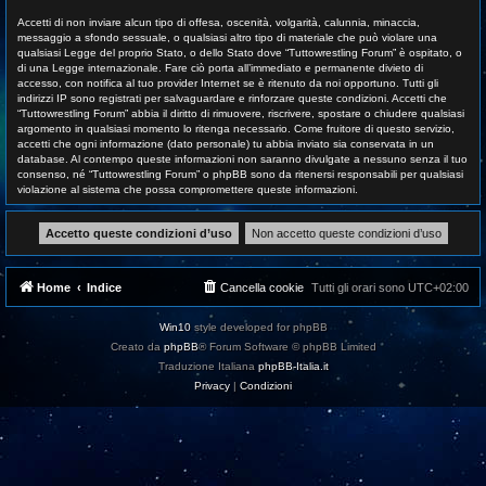
Accetti di non inviare alcun tipo di offesa, oscenità, volgarità, calunnia, minaccia,
messaggio a sfondo sessuale, o qualsiasi altro tipo di materiale che può violare una
qualsiasi Legge del proprio Stato, o dello Stato dove “Tuttowrestling Forum” è ospitato, o
di una Legge internazionale. Fare ciò porta all’immediato e permanente divieto di
accesso, con notifica al tuo provider Internet se è ritenuto da noi opportuno. Tutti gli
indirizzi IP sono registrati per salvaguardare e rinforzare queste condizioni. Accetti che
“Tuttowrestling Forum” abbia il diritto di rimuovere, riscrivere, spostare o chiudere qualsiasi
argomento in qualsiasi momento lo ritenga necessario. Come fruitore di questo servizio,
accetti che ogni informazione (dato personale) tu abbia inviato sia conservata in un
database. Al contempo queste informazioni non saranno divulgate a nessuno senza il tuo
consenso, né “Tuttowrestling Forum” o phpBB sono da ritenersi responsabili per qualsiasi
violazione al sistema che possa compromettere queste informazioni.
Home
Indice
Cancella cookie
Tutti gli orari sono
UTC+02:00
Win10
style developed for phpBB
Creato da
phpBB
® Forum Software © phpBB Limited
Traduzione Italiana
phpBB-Italia.it
Privacy
|
Condizioni