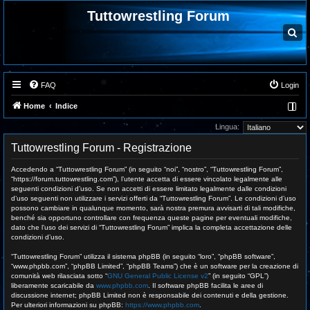
Tuttowrestling Forum
C
e
r
c
a
FAQ
Login
Home
Indice
Lingua:
Tuttowrestling Forum - Registrazione
Accedendo a “Tuttowrestling Forum” (in seguito “noi”, “nostro”, “Tuttowrestling Forum”,
“https://forum.tuttowrestling.com”), l’utente accetta di essere vincolato legalmente alle
seguenti condizioni d’uso. Se non accetti di essere limitato legalmente dalle condizioni
d’uso seguenti non utilizzare i servizi offerti da “Tuttowrestling Forum”. Le condizioni d’uso
possono cambiare in qualunque momento, sarà nostra premura avvisarti di tali modifiche,
benché sia opportuno controllare con frequenza queste pagine per eventuali modifiche,
dato che l’uso dei servizi di “Tuttowrestling Forum” implica la completa accettazione delle
condizioni d’uso.
“Tuttowrestling Forum” utilizza il sistema phpBB (in seguito “loro”, “phpBB software”,
“www.phpbb.com”, “phpBB Limited”, “phpBB Teams”) che è un software per la creazione di
comunità web rilasciata sotto “
GNU General Public License v2
” (in seguito “GPL”)
liberamente scaricabile da
www.phpbb.com
. Il software phpBB facilita le aree di
discussione internet; phpBB Limited non è responsabile dei contenuti e della gestione.
Per ulteriori informazioni su phpBB:
https://www.phpbb.com
.