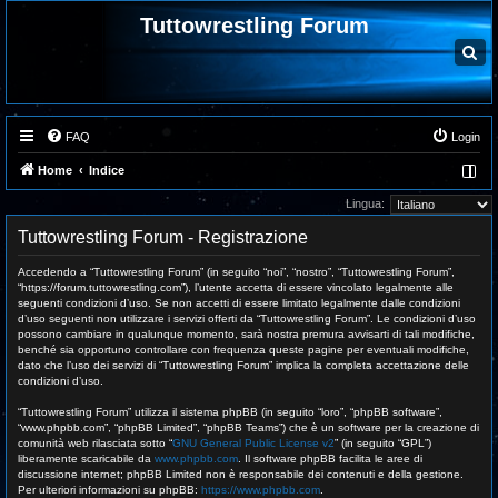
Tuttowrestling Forum
C
e
r
c
a
FAQ
Login
Home
Indice
Lingua:
Tuttowrestling Forum - Registrazione
Accedendo a “Tuttowrestling Forum” (in seguito “noi”, “nostro”, “Tuttowrestling Forum”,
“https://forum.tuttowrestling.com”), l’utente accetta di essere vincolato legalmente alle
seguenti condizioni d’uso. Se non accetti di essere limitato legalmente dalle condizioni
d’uso seguenti non utilizzare i servizi offerti da “Tuttowrestling Forum”. Le condizioni d’uso
possono cambiare in qualunque momento, sarà nostra premura avvisarti di tali modifiche,
benché sia opportuno controllare con frequenza queste pagine per eventuali modifiche,
dato che l’uso dei servizi di “Tuttowrestling Forum” implica la completa accettazione delle
condizioni d’uso.
“Tuttowrestling Forum” utilizza il sistema phpBB (in seguito “loro”, “phpBB software”,
“www.phpbb.com”, “phpBB Limited”, “phpBB Teams”) che è un software per la creazione di
comunità web rilasciata sotto “
GNU General Public License v2
” (in seguito “GPL”)
liberamente scaricabile da
www.phpbb.com
. Il software phpBB facilita le aree di
discussione internet; phpBB Limited non è responsabile dei contenuti e della gestione.
Per ulteriori informazioni su phpBB:
https://www.phpbb.com
.