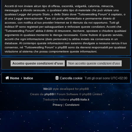
Accetti di non inviare alcun tipo di offesa, oscenità, volgarità, calunnia, minaccia,
messaggio a sfondo sessuale, o qualsiasi altro tipo di materiale che può violare una
qualsiasi Legge del proprio Stato, o dello Stato dove “Tuttowrestling Forum” è ospitato, o
di una Legge internazionale. Fare ciò porta all’immediato e permanente divieto di
accesso, con notifica al tuo provider Internet se è ritenuto da noi opportuno. Tutti gli
indirizzi IP sono registrati per salvaguardare e rinforzare queste condizioni. Accetti che
“Tuttowrestling Forum” abbia il diritto di rimuovere, riscrivere, spostare o chiudere qualsiasi
argomento in qualsiasi momento lo ritenga necessario. Come fruitore di questo servizio,
accetti che ogni informazione (dato personale) tu abbia inviato sia conservata in un
database. Al contempo queste informazioni non saranno divulgate a nessuno senza il tuo
consenso, né “Tuttowrestling Forum” o phpBB sono da ritenersi responsabili per qualsiasi
violazione al sistema che possa compromettere queste informazioni.
Home
Indice
Cancella cookie
Tutti gli orari sono
UTC+02:00
Win10
style developed for phpBB
Creato da
phpBB
® Forum Software © phpBB Limited
Traduzione Italiana
phpBB-Italia.it
Privacy
|
Condizioni