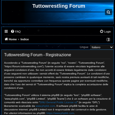
Tuttowrestling Forum
C
e
r
c
a
FAQ
Login
Home
Indice
Lingua:
Tuttowrestling Forum - Registrazione
Accedendo a “Tuttowrestling Forum” (in seguito “noi”, “nostro”, “Tuttowrestling Forum”,
“https://forum.tuttowrestling.com”), l’utente accetta di essere vincolato legalmente alle
seguenti condizioni d’uso. Se non accetti di essere limitato legalmente dalle condizioni
d’uso seguenti non utilizzare i servizi offerti da “Tuttowrestling Forum”. Le condizioni d’uso
possono cambiare in qualunque momento, sarà nostra premura avvisarti di tali modifiche,
benché sia opportuno controllare con frequenza queste pagine per eventuali modifiche,
dato che l’uso dei servizi di “Tuttowrestling Forum” implica la completa accettazione delle
condizioni d’uso.
“Tuttowrestling Forum” utilizza il sistema phpBB (in seguito “loro”, “phpBB software”,
“www.phpbb.com”, “phpBB Limited”, “phpBB Teams”) che è un software per la creazione di
comunità web rilasciata sotto “
GNU General Public License v2
” (in seguito “GPL”)
liberamente scaricabile da
www.phpbb.com
. Il software phpBB facilita le aree di
discussione internet; phpBB Limited non è responsabile dei contenuti e della gestione.
Per ulteriori informazioni su phpBB:
https://www.phpbb.com
.