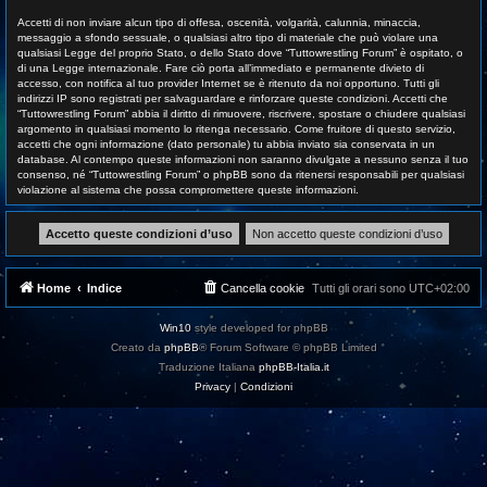
Accetti di non inviare alcun tipo di offesa, oscenità, volgarità, calunnia, minaccia,
messaggio a sfondo sessuale, o qualsiasi altro tipo di materiale che può violare una
qualsiasi Legge del proprio Stato, o dello Stato dove “Tuttowrestling Forum” è ospitato, o
di una Legge internazionale. Fare ciò porta all’immediato e permanente divieto di
accesso, con notifica al tuo provider Internet se è ritenuto da noi opportuno. Tutti gli
indirizzi IP sono registrati per salvaguardare e rinforzare queste condizioni. Accetti che
“Tuttowrestling Forum” abbia il diritto di rimuovere, riscrivere, spostare o chiudere qualsiasi
argomento in qualsiasi momento lo ritenga necessario. Come fruitore di questo servizio,
accetti che ogni informazione (dato personale) tu abbia inviato sia conservata in un
database. Al contempo queste informazioni non saranno divulgate a nessuno senza il tuo
consenso, né “Tuttowrestling Forum” o phpBB sono da ritenersi responsabili per qualsiasi
violazione al sistema che possa compromettere queste informazioni.
Home
Indice
Cancella cookie
Tutti gli orari sono
UTC+02:00
Win10
style developed for phpBB
Creato da
phpBB
® Forum Software © phpBB Limited
Traduzione Italiana
phpBB-Italia.it
Privacy
|
Condizioni