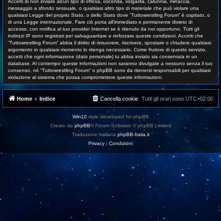
Accetti di non inviare alcun tipo di offesa, oscenità, volgarità, calunnia, minaccia,
messaggio a sfondo sessuale, o qualsiasi altro tipo di materiale che può violare una
qualsiasi Legge del proprio Stato, o dello Stato dove “Tuttowrestling Forum” è ospitato, o
di una Legge internazionale. Fare ciò porta all’immediato e permanente divieto di
accesso, con notifica al tuo provider Internet se è ritenuto da noi opportuno. Tutti gli
indirizzi IP sono registrati per salvaguardare e rinforzare queste condizioni. Accetti che
“Tuttowrestling Forum” abbia il diritto di rimuovere, riscrivere, spostare o chiudere qualsiasi
argomento in qualsiasi momento lo ritenga necessario. Come fruitore di questo servizio,
accetti che ogni informazione (dato personale) tu abbia inviato sia conservata in un
database. Al contempo queste informazioni non saranno divulgate a nessuno senza il tuo
consenso, né “Tuttowrestling Forum” o phpBB sono da ritenersi responsabili per qualsiasi
violazione al sistema che possa compromettere queste informazioni.
Home
Indice
Cancella cookie
Tutti gli orari sono
UTC+02:00
Win10
style developed for phpBB
Creato da
phpBB
® Forum Software © phpBB Limited
Traduzione Italiana
phpBB-Italia.it
Privacy
|
Condizioni