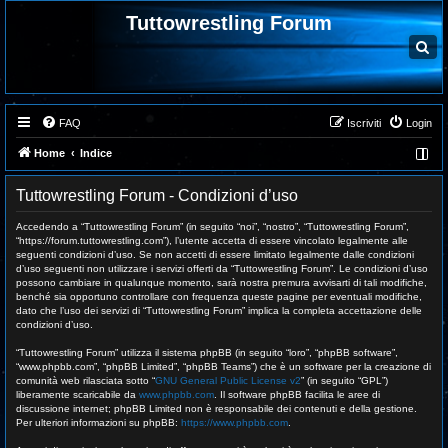
Tuttowrestling Forum
C
e
r
c
a
FAQ
Iscriviti
Login
Home
Indice
Tuttowrestling Forum - Condizioni d’uso
Accedendo a “Tuttowrestling Forum” (in seguito “noi”, “nostro”, “Tuttowrestling Forum”,
“https://forum.tuttowrestling.com”), l’utente accetta di essere vincolato legalmente alle
seguenti condizioni d’uso. Se non accetti di essere limitato legalmente dalle condizioni
d’uso seguenti non utilizzare i servizi offerti da “Tuttowrestling Forum”. Le condizioni d’uso
possono cambiare in qualunque momento, sarà nostra premura avvisarti di tali modifiche,
benché sia opportuno controllare con frequenza queste pagine per eventuali modifiche,
dato che l’uso dei servizi di “Tuttowrestling Forum” implica la completa accettazione delle
condizioni d’uso.
“Tuttowrestling Forum” utilizza il sistema phpBB (in seguito “loro”, “phpBB software”,
“www.phpbb.com”, “phpBB Limited”, “phpBB Teams”) che è un software per la creazione di
comunità web rilasciata sotto “
GNU General Public License v2
” (in seguito “GPL”)
liberamente scaricabile da
www.phpbb.com
. Il software phpBB facilita le aree di
discussione internet; phpBB Limited non è responsabile dei contenuti e della gestione.
Per ulteriori informazioni su phpBB:
https://www.phpbb.com
.