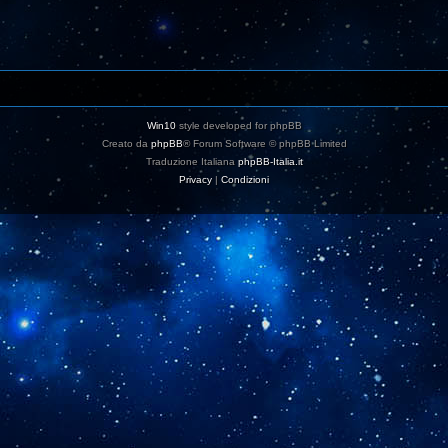
Win10
style developed for phpBB
Creato da
phpBB
® Forum Software © phpBB Limited
Traduzione Italiana
phpBB-Italia.it
Privacy
|
Condizioni