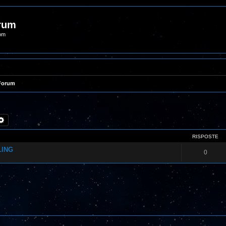
orum
com
 Forum
rca
Ricerca avanzata
RISPOSTE
LING
0