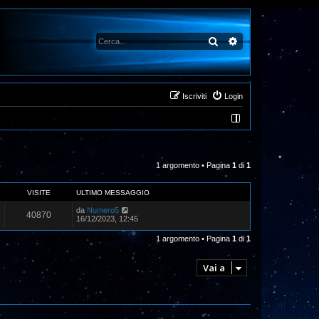
Cerca
Ricerca avanzata
Iscriviti
Login
1 argomento • Pagina
1
di
1
VISITE
ULTIMO MESSAGGIO
da
Numero5
40870
16/12/2023, 12:45
1 argomento • Pagina
1
di
1
Vai a