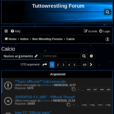
Tuttowrestling Forum
C
e
r
c
a
FAQ
Iscriviti
Login
Home
Indice
Non Wrestling Forums
Calcio
Calcio
Cerca
Ricerca ava
Nuovo argomento
Pagina
1
di
69
1
2
3
4
5
69
Prossimo
1723 argomenti
…
Argomenti
**Topic Ufficiale** Calciomercato
Ultimo messaggio da
Smoker
«
08/08/2026, 11:57
Risposte:
5976
1
396
397
398
399
…
JUVENTUS F.C.1897 - *Official Thread*
Ultimo messaggio da
Corilo1
«
08/08/2026, 21:53
Risposte:
26059
1
1735
1736
1737
1738
…
Inter FC *Official topic*