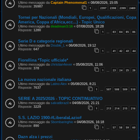
Ultimo messaggio da
Captain Phenomenal1
«
08/08/2026, 15:05
Risposte:
35987
1
2397
2398
2399
2400
…
Tornei per Nazionali (Mondiali, Europei, Qualificazioni, Copa
America, Coppa d'Africa,ecc...) - Topic Unico
Ultimo messaggio da
deadman3:16
«
07/08/2026, 18:28
Risposte:
1280
1
83
84
85
86
…
Serie D e categorie regionali
Ultimo messaggio da
Double_L
«
06/08/2026, 19:12
Risposte:
647
1
41
42
43
44
…
Fiorellina *Topic ufficiale*
Ultimo messaggio da
christian4ever
«
05/08/2026, 11:06
Risposte:
378
1
23
24
25
26
…
La nuova nazionale italiana
Ultimo messaggio da
Latino Alex
«
05/08/2026, 8:21
Risposte:
7637
1
507
508
509
510
…
SERIE A 2025/2026 - TOPIC CONTINUATIVO
Ultimo messaggio da
salvatibrazil
«
04/08/2026, 21:21
Risposte:
3229
1
213
214
215
216
…
S.S. LAZIO 1900-#LiberalaLazio#
Ultimo messaggio da
Sbombaringhio
«
04/08/2026, 16:18
Risposte:
890
1
57
58
59
60
…
Dazn alza i prezzi