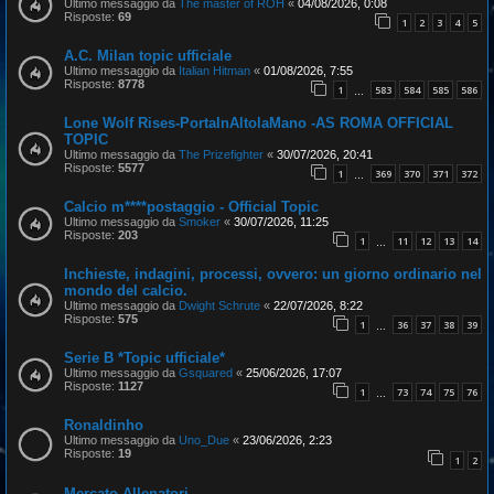
Ultimo messaggio da
The master of ROH
«
04/08/2026, 0:08
Risposte:
69
1
2
3
4
5
A.C. Milan topic ufficiale
Ultimo messaggio da
Italian Hitman
«
01/08/2026, 7:55
Risposte:
8778
1
583
584
585
586
…
Lone Wolf Rises-PortaInAltolaMano -AS ROMA OFFICIAL
TOPIC
Ultimo messaggio da
The Prizefighter
«
30/07/2026, 20:41
Risposte:
5577
1
369
370
371
372
…
Calcio m****postaggio - Official Topic
Ultimo messaggio da
Smoker
«
30/07/2026, 11:25
Risposte:
203
1
11
12
13
14
…
Inchieste, indagini, processi, ovvero: un giorno ordinario nel
mondo del calcio.
Ultimo messaggio da
Dwight Schrute
«
22/07/2026, 8:22
Risposte:
575
1
36
37
38
39
…
Serie B *Topic ufficiale*
Ultimo messaggio da
Gsquared
«
25/06/2026, 17:07
Risposte:
1127
1
73
74
75
76
…
Ronaldinho
Ultimo messaggio da
Uno_Due
«
23/06/2026, 2:23
Risposte:
19
1
2
Mercato Allenatori