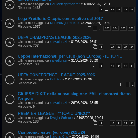
Ultimo messaggio da
Der Metzgermeister
«
18/06/2026, 12:51
Risposte:
1465
1
95
96
97
98
…
Lega Pro/Serie C topic continuativo dal 2017
Ultimo messaggio da
Der Metzgermeister
«
08/06/2026, 10:49
Risposte:
1576
1
103
104
105
106
…
UEFA CHAMPIONS LEAGUE 2025-2026
Ultimo messaggio da
salvatibrazil
«
01/06/2026, 16:51
Risposte:
707
1
45
46
47
48
…
Coppe Internazionali per Club (non Europa) - IL TOPIC
Ultimo messaggio da
salvatibrazil
«
31/05/2026, 15:20
Risposte:
180
1
10
11
12
13
…
UEFA CONFERENCE LEAGUE 2025-2026
Ultimo messaggio da
Colt877
«
28/05/2026, 12:30
Risposte:
21
1
2
Gli IPSE DIXIT della nuova stagione. FAIL clamorosi dietro
l'angolo!
Ultimo messaggio da
salvatibrazil
«
26/05/2026, 13:55
Risposte:
5
PREMIER LEAGUE - **TOPIC UNICO**
Ultimo messaggio da
Dwight Schrute
«
24/05/2026, 19:01
Risposte:
183
1
10
11
12
13
…
Campionati esteri (europei) 2023/24
Ultimo messaggio da
Hard Is Ono
«
23/05/2026, 14:06