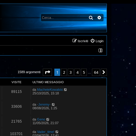
Cerca
Ricerca avanzata
Iscriviti
Login
Pagina
1
di
64
1
2
3
4
5
64
Prossimo
1589 argomenti
…
VISITE
ULTIMO MESSAGGIO
da
MacheteKowalski
89115
25/10/2025, 15:18
da
-Jeremy-
33606
08/08/2026, 1:25
da
Geno
21765
11/05/2026, 21:07
da
Vader_time!
103701
02/04/2026, 12:41