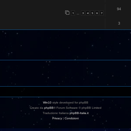
94
1
3
4
5
6
7
…
3
Win10
style developed for phpBB
Creato da
phpBB
® Forum Software © phpBB Limited
Traduzione Italiana
phpBB-Italia.it
Privacy
|
Condizioni