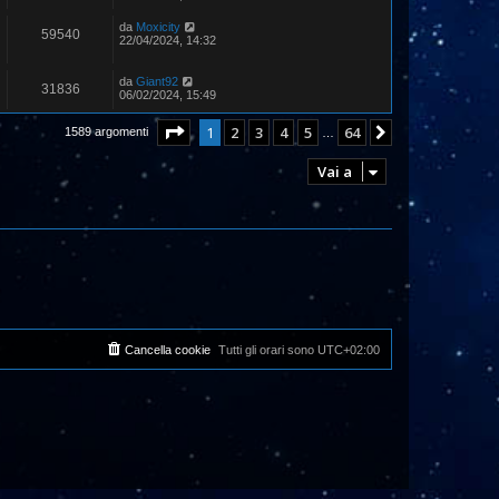
da
Moxicity
59540
22/04/2024, 14:32
da
Giant92
31836
06/02/2024, 15:49
Pagina
1
di
64
1
2
3
4
5
64
Prossimo
1589 argomenti
…
Vai a
Cancella cookie
Tutti gli orari sono
UTC+02:00