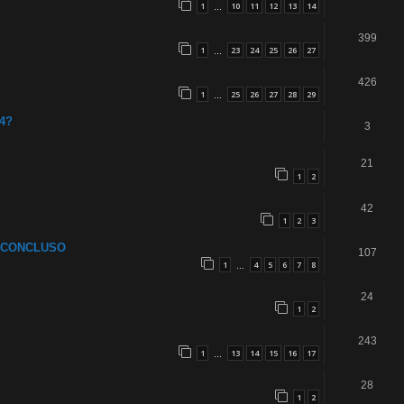
1
10
11
12
13
14
…
399
1
23
24
25
26
27
…
426
1
25
26
27
28
29
…
S4?
3
21
1
2
42
1
2
3
 CONCLUSO
107
1
4
5
6
7
8
…
24
1
2
243
1
13
14
15
16
17
…
28
1
2