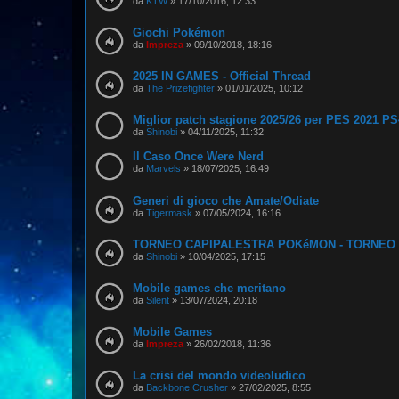
da
KTW
»
17/10/2016, 12:33
Giochi Pokémon
da
Impreza
»
09/10/2018, 18:16
2025 IN GAMES - Official Thread
da
The Prizefighter
»
01/01/2025, 10:12
Miglior patch stagione 2025/26 per PES 2021 P
da
Shinobi
»
04/11/2025, 11:32
Il Caso Once Were Nerd
da
Marvels
»
18/07/2025, 16:49
Generi di gioco che Amate/Odiate
da
Tigermask
»
07/05/2024, 16:16
TORNEO CAPIPALESTRA POKéMON - TORNEO
da
Shinobi
»
10/04/2025, 17:15
Mobile games che meritano
da
Silent
»
13/07/2024, 20:18
Mobile Games
da
Impreza
»
26/02/2018, 11:36
La crisi del mondo videoludico
da
Backbone Crusher
»
27/02/2025, 8:55