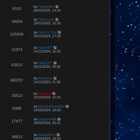
da
Tigermask
8310
28/02/2025, 14:34
da
Tigermask
34004
29/01/2025, 10:36
da
Hard Is Ono
225009
30/12/2024, 17:28
da
*play297*
21973
14/12/2024, 10:29
da
*play297*
63615
29/11/2024, 18:28
da
Antonyos
660257
14/11/2024, 21:38
da
Impreza
33513
13/10/2024, 12:42
da
MacheteKowalski
8388
23/09/2024, 10:09
da
pingumen96
17977
29/05/2024, 20:41
da
SpecialOne
36613
26/04/2024, 16:34