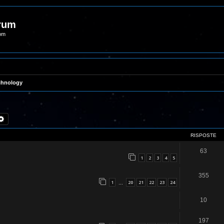
orum
com
chnology
rca
Ricerca avanzata
RISPOSTE
63
1
2
3
4
5
355
1
20
21
22
23
24
…
10
197