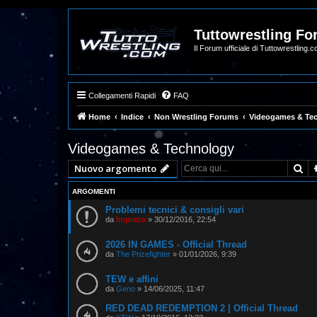
Tuttowrestling F
Il Forum ufficiale di Tuttowrestling.
Collegamenti Rapidi
FAQ
Home
Indice
Non Wrestling Forums
Videogames & Te
Videogames & Technology
Ce
Nuovo argomento
ARGOMENTI
Problemi tecnici & consigli vari
da
Impreza
»
30/12/2016, 22:54
2026 IN GAMES - Official Thread
da
The Prizefighter
»
01/01/2026, 9:39
TEW e affini
da
Geno
»
14/06/2025, 11:47
RED DEAD REDEMPTION 2 | Official Thread