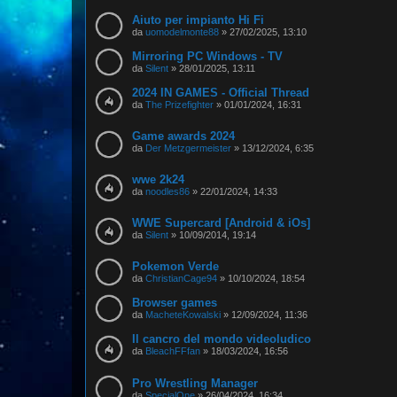
Aiuto per impianto Hi Fi
da
uomodelmonte88
»
27/02/2025, 13:10
Mirroring PC Windows - TV
da
Silent
»
28/01/2025, 13:11
2024 IN GAMES - Official Thread
da
The Prizefighter
»
01/01/2024, 16:31
Game awards 2024
da
Der Metzgermeister
»
13/12/2024, 6:35
wwe 2k24
da
noodles86
»
22/01/2024, 14:33
WWE Supercard [Android & iOs]
da
Silent
»
10/09/2014, 19:14
Pokemon Verde
da
ChristianCage94
»
10/10/2024, 18:54
Browser games
da
MacheteKowalski
»
12/09/2024, 11:36
Il cancro del mondo videoludico
da
BleachFFfan
»
18/03/2024, 16:56
Pro Wrestling Manager
da
SpecialOne
»
26/04/2024, 16:34