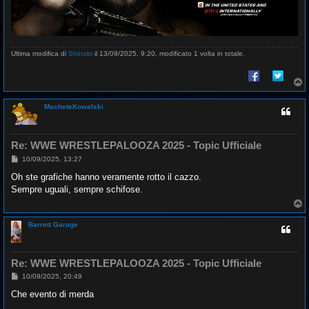
Ultima modifica di
Shinobi
il 13/09/2025, 9:20, modificato 1 volta in totale.
T
o
p
MacheteKowalski
Re: WWE WRESTLEPALOOZA 2025 - Topic Ufficiale
M
10/09/2025, 13:27
e
s
Oh ste grafiche hanno veramente rotto il cazzo.
s
Sempre uguali, sempre schifose.
a
g
T
g
o
i
p
o
Barrett Garage
Re: WWE WRESTLEPALOOZA 2025 - Topic Ufficiale
M
10/09/2025, 20:49
e
s
Che evento di merda
s
a