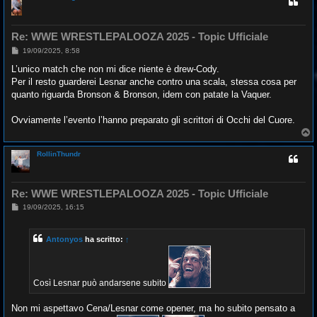
Re: WWE WRESTLEPALOOZA 2025 - Topic Ufficiale
M
19/09/2025, 8:58
e
s
L’unico match che non mi dice niente è drew-Cody.
s
Per il resto guarderei Lesnar anche contro una scala, stessa cosa per
a
g
quanto riguarda Bronson & Bronson, idem con patate la Vaquer.
g
i
o
Ovviamente l’evento l’hanno preparato gli scrittori di Occhi del Cuore.
T
o
p
RollinThundr
Re: WWE WRESTLEPALOOZA 2025 - Topic Ufficiale
M
19/09/2025, 16:15
e
s
s
Antonyos
ha scritto:
↑
a
g
g
i
o
Così Lesnar può andarsene subito
Non mi aspettavo Cena/Lesnar come opener, ma ho subito pensato a