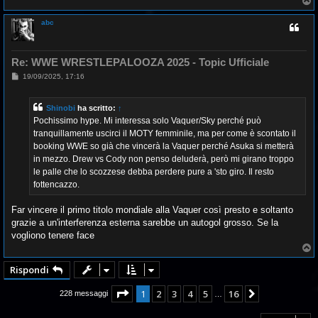
T
o
p
abc
Re: WWE WRESTLEPALOOZA 2025 - Topic Ufficiale
M
19/09/2025, 17:16
e
s
s
Shinobi
ha scritto:
↑
a
g
Pochissimo hype. Mi interessa solo Vaquer/Sky perché può
g
tranquillamente uscirci il MOTY femminile, ma per come è scontato il
i
o
booking WWE so già che vincerà la Vaquer perché Asuka si metterà
in mezzo. Drew vs Cody non penso deluderà, però mi girano troppo
le palle che lo scozzese debba perdere pure a 'sto giro. Il resto
fottencazzo.
Far vincere il primo titolo mondiale alla Vaquer così presto e soltanto
grazie a un'interferenza esterna sarebbe un autogol grosso. Se la
vogliono tenere face
T
o
p
Rispondi
Pagina
1
di
16
1
2
3
4
5
16
Prossimo
228 messaggi
…