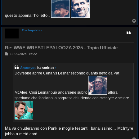
questo appena l'ho letto..
T
o
p
The Inquisitor
Re: WWE WRESTLEPALOOZA 2025 - Topic Ufficiale
M
19/09/2025, 16:22
e
s
s
Antonyos
ha scritto:
↑
a
g
Dovrebbe aprire Cena vs Lesnar secondo quanto detto da Pat
g
i
o
McAfee. Così Lesnar può andarsene subito
allora
speriamo che facciano la sorpresa chiudendo con mcintyre vincitore
Ma va chiuderanno con Punk e moglie festanti, banalissimo... McIntyre
jobba a metà card