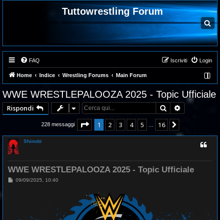
Tuttowrestling Forum
C
e
r
c
a
FAQ
Iscriviti
Login
Home
Indice
Wrestling Forums
Main Forum
WWE WRESTLEPALOOZA 2025 - Topic Ufficiale
Cerca
Ricerca ava
Rispondi
Pagina
1
di
16
1
2
3
4
5
16
Prossimo
228 messaggi
…
Shinobi
WWE WRESTLEPALOOZA 2025 - Topic Ufficiale
M
09/09/2025, 10:40
e
s
s
a
g
g