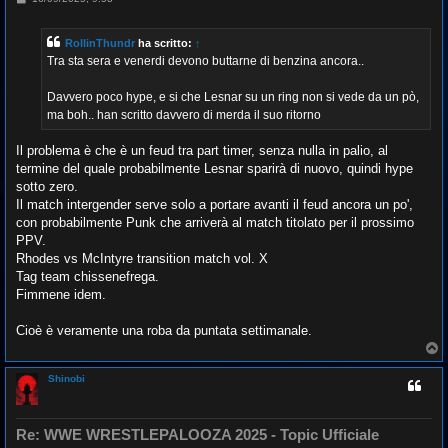
e
s
s
RollinThundr
ha scritto:
↑
a
g
Tra sta sera e venerdi devono buttarne di benzina ancora..
g
i
o
Davvero poco hype, e si che Lesnar su un ring non si vede da un pò,
ma boh.. han scritto davvero di merda il suo ritorno
Il problema è che è un feud tra part timer, senza nulla in palio, al
termine del quale probabilmente Lesnar sparirà di nuovo, quindi hype
sotto zero.
Il match intergender serve solo a portare avanti il feud ancora un po',
con probabilmente Punk che arriverà al match titolato per il prossimo
PPV.
Rhodes vs McIntyre transition match vol. X
Tag team chissenefrega.
Fimmene idem.
Cioè è veramente una roba da puntata settimanale.
T
o
p
Shinobi
Re: WWE WRESTLEPALOOZA 2025 - Topic Ufficiale