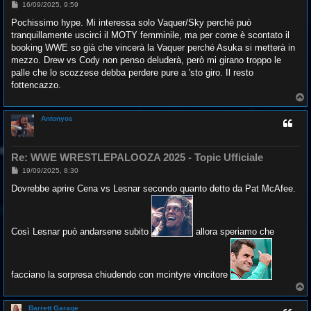
M
16/09/2025, 9:59
e
s
Pochissimo hype. Mi interessa solo Vaquer/Sky perché può
s
tranquillamente uscirci il MOTY femminile, ma per come è scontato il
a
g
booking WWE so già che vincerà la Vaquer perché Asuka si metterà in
g
mezzo. Drew vs Cody non penso deluderà, però mi girano troppo le
i
o
palle che lo scozzese debba perdere pure a 'sto giro. Il resto
fottencazzo.
T
o
p
Antonyos
Re: WWE WRESTLEPALOOZA 2025 - Topic Ufficiale
M
19/09/2025, 8:30
e
s
Dovrebbe aprire Cena vs Lesnar secondo quanto detto da Pat McAfee.
s
a
g
g
i
Così Lesnar può andarsene subito
allora speriamo che
o
facciano la sorpresa chiudendo con mcintyre vincitore
T
o
p
Barrett Garage