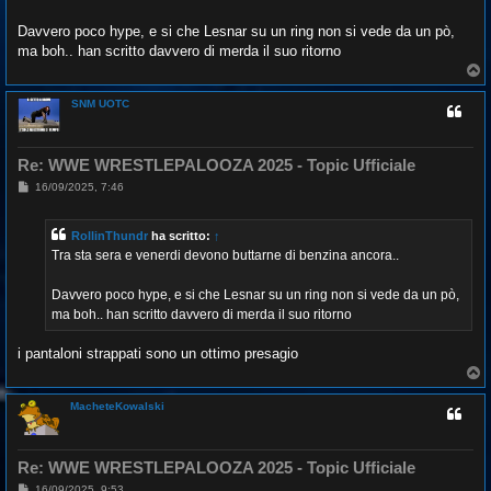
s
a
g
Davvero poco hype, e si che Lesnar su un ring non si vede da un pò,
g
ma boh.. han scritto davvero di merda il suo ritorno
i
o
T
o
p
SNM UOTC
Re: WWE WRESTLEPALOOZA 2025 - Topic Ufficiale
M
16/09/2025, 7:46
e
s
s
RollinThundr
ha scritto:
↑
a
g
Tra sta sera e venerdi devono buttarne di benzina ancora..
g
i
o
Davvero poco hype, e si che Lesnar su un ring non si vede da un pò,
ma boh.. han scritto davvero di merda il suo ritorno
i pantaloni strappati sono un ottimo presagio
T
o
p
MacheteKowalski
Re: WWE WRESTLEPALOOZA 2025 - Topic Ufficiale
M
16/09/2025, 9:53