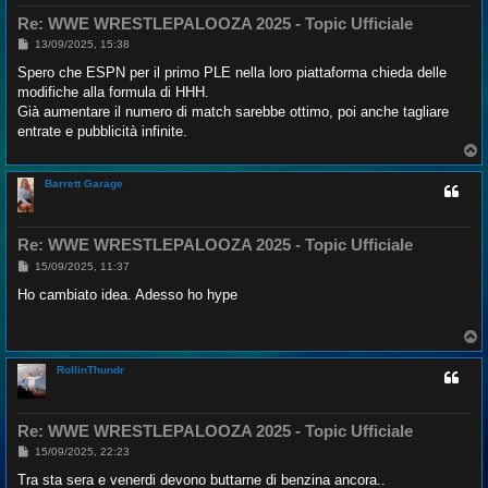
Re: WWE WRESTLEPALOOZA 2025 - Topic Ufficiale
M
13/09/2025, 15:38
e
s
Spero che ESPN per il primo PLE nella loro piattaforma chieda delle
s
modifiche alla formula di HHH.
a
g
Già aumentare il numero di match sarebbe ottimo, poi anche tagliare
g
entrate e pubblicità infinite.
i
o
T
o
p
Barrett Garage
Re: WWE WRESTLEPALOOZA 2025 - Topic Ufficiale
M
15/09/2025, 11:37
e
s
Ho cambiato idea. Adesso ho hype
s
a
g
T
g
o
i
p
o
RollinThundr
Re: WWE WRESTLEPALOOZA 2025 - Topic Ufficiale
M
15/09/2025, 22:23
e
s
Tra sta sera e venerdi devono buttarne di benzina ancora..