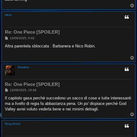
a
g
T
g
o
i
p
Heel
o
Re: One Piece [SPOILER]
M
13/09/2025, 0:42
e
s
Altra parentela sbloccata : Barbanera e Nico Robin.
s
a
g
T
g
o
i
p
o
Smoker
Re: One Piece [SPOILER]
M
13/09/2025, 15:46
e
s
Il capitolo gasa perchè succedono un sacco di cose e tutte interessanti
s
ma a livello di regia fa abbastanza pena. Un po' dispiace perchè God
a
g
Valley avrei voluto vederla bene e nei minimi dettagli.
g
T
i
o
o
p
King Grice