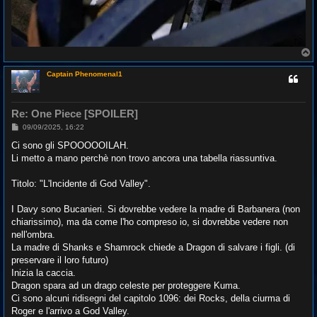
T
o
p
Captain Phenomenal1
Re: One Piece [SPOILER]
M
09/09/2025, 16:22
e
s
Ci sono gli SPOOOOOILAH.
s
Li metto a mano perchè non trovo ancora una tabella riassuntiva.
a
g
g
Titolo: "L'Incidente di God Valley".
i
o
I Davy sono Bucanieri. Si dovrebbe vedere la madre di Barbanera (non
chiarissimo), ma da come l'ho compreso io, si dovrebbe vedere non
nell'ombra.
La madre di Shanks e Shamrock chiede a Dragon di salvare i figli. (di
preservare il loro futuro)
Inizia la caccia.
Dragon spara ad un drago celeste per proteggere Kuma.
Ci sono alcuni ridisegni del capitolo 1096: dei Rocks, della ciurma di
Roger e l'arrivo a God Valley.