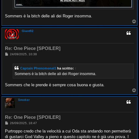
Sommers è la bitch delle ali dei Roger insomma.
T
o
p
Giant92
Re: One Piece [SPOILER]
M
24/09/2025, 10:38
e
s
s
Captain Phenomenal1
ha scritto:
↑
a
g
Sommers è la bitch delle ali dei Roger insomma.
g
i
o
Sommers che le prende è sempre cosa buona e giusta.
T
o
p
Smoker
Re: One Piece [SPOILER]
M
26/09/2025, 18:47
e
s
Purtroppo credo che la velocità a cui Oda sta andando non permetterà
s
di gustarci God Valley a pieno e questo capitolo ne è già una prova. I
a