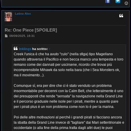
i
T
o
o
p
Latino Alex
Re: One Piece [SPOILER]
M
08/09/2025, 16:31
e
s
s
Inklings
ha scritto:
↑
a
g
Creek l'unica è che ha avuto "culo" (nella sfiga) tipo Magellano
g
quando attraversa il Pacifico e non becca manco una tempesta e loro
i
o
remano come dei dannati per uscirsene, ricordo che trovai più
incomprensibile Mihawk da solo nella bara (che i Sea Monsters ok,
ma il movimento...).
Comunque sì, era per dire che ci è stato venduto un problema
insormontabile per decenni con la Calm Belt, che letteralmente è uno
dei presupposti che rende "sensata" la navigazione nella Grand Line
e il percorso graduale nelle isole per i pirati, mentre a quanto pare
per i pirati plus è un non problema come non lo è per la marina.
Poi delle altre motivazioni al perché i grandi pirati si facciano ancora
la sbatta della Grand Line invece di "tagliare" dai Mari settentrionale e
occidentale (o alla fine della prima tratta dagli altri due) le puoi