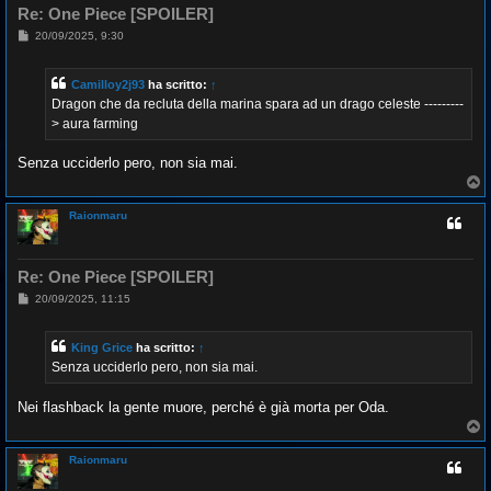
Re: One Piece [SPOILER]
M
20/09/2025, 9:30
e
s
s
Camilloy2j93
ha scritto:
↑
a
g
Dragon che da recluta della marina spara ad un drago celeste ---------
g
> aura farming
i
o
Senza ucciderlo pero, non sia mai.
T
o
p
Raionmaru
Re: One Piece [SPOILER]
M
20/09/2025, 11:15
e
s
s
King Grice
ha scritto:
↑
a
g
Senza ucciderlo pero, non sia mai.
g
i
o
Nei flashback la gente muore, perché è già morta per Oda.
T
o
p
Raionmaru