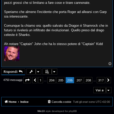
g
pezzi grossi che si limitano a fare cose e tirare cannonate.
g
i
o
Speriamo che almeno l'incidente che porta Roger ad allearsi con Garp
sia interessante.
Comunque la chiamo ora: quello salvato da Dragon è Shamrock che in
futuro si rivelerà un infiltrato dei rivoluzionari. Quello preso dal drago
celeste è Shanks.
Ah notare "Captain" John che ha lo stesso potere di "Captain" Kidd
T
o
p
Rispondi
Pagina
206
di
317
1
204
205
206
207
208
317
Precedente
P
4750 messaggi
…
…
Vai a
Home
Indice
Cancella cookie
Tutti gli orari sono
UTC+02:00
Win10
style developed for phpBB