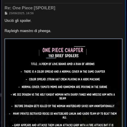
Re: One Piece [SPOILER]
M
23/09/2025, 18:56
e
s
Usciti gli spoiler.
s
a
g
Rayleigh maestro di pheega.
g
i
o