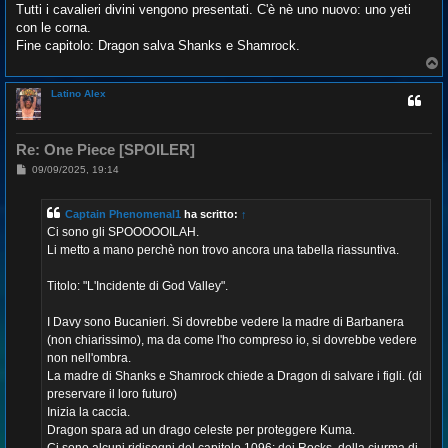
Tutti i cavalieri divini vengono presentati. C'è nè uno nuovo: uno yeti
con le corna.
Fine capitolo: Dragon salva Shanks e Shamrock.
T
o
p
Latino Alex
Re: One Piece [SPOILER]
M
09/09/2025, 19:14
e
s
s
Captain Phenomenal1
ha scritto:
↑
a
g
Ci sono gli SPOOOOOILAH.
g
Li metto a mano perchè non trovo ancora una tabella riassuntiva.
i
o
Titolo: "L'Incidente di God Valley".
I Davy sono Bucanieri. Si dovrebbe vedere la madre di Barbanera
(non chiarissimo), ma da come l'ho compreso io, si dovrebbe vedere
non nell'ombra.
La madre di Shanks e Shamrock chiede a Dragon di salvare i figli. (di
preservare il loro futuro)
Inizia la caccia.
Dragon spara ad un drago celeste per proteggere Kuma.