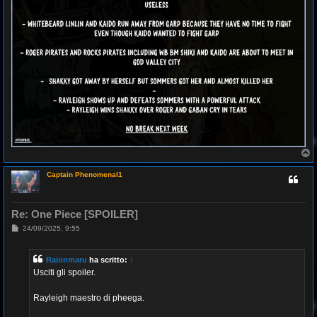
T
o
p
Captain Phenomenal1
Re: One Piece [SPOILER]
M
24/09/2025, 9:55
e
s
s
Raionmaru
ha scritto:
↑
a
g
Usciti gli spoiler.
g
i
o
Rayleigh maestro di pheega.