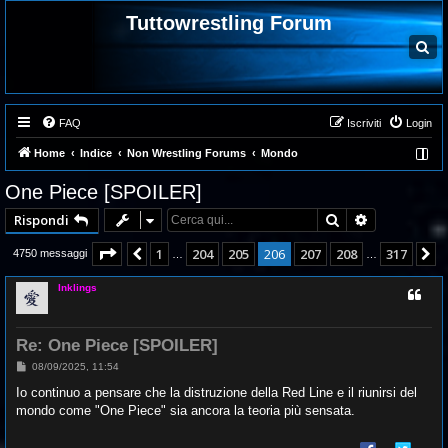
Tuttowrestling Forum
C
e
r
c
a
FAQ
Iscriviti
Login
Home
Indice
Non Wrestling Forums
Mondo
One Piece [SPOILER]
Cerca
Ricerca ava
Rispondi
Pagina
206
di
317
1
204
205
206
207
208
317
Precedente
P
4750 messaggi
…
…
Inklings
Re: One Piece [SPOILER]
M
08/09/2025, 11:54
e
s
Io continuo a pensare che la distruzione della Red Line e il riunirsi del
s
mondo come "One Piece" sia ancora la teoria più sensata.
a
g
g