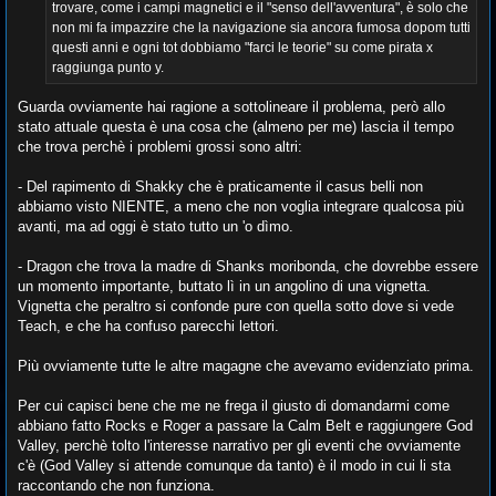
trovare, come i campi magnetici e il "senso dell'avventura", è solo che
non mi fa impazzire che la navigazione sia ancora fumosa dopom tutti
questi anni e ogni tot dobbiamo "farci le teorie" su come pirata x
raggiunga punto y.
Guarda ovviamente hai ragione a sottolineare il problema, però allo
stato attuale questa è una cosa che (almeno per me) lascia il tempo
che trova perchè i problemi grossi sono altri:
- Del rapimento di Shakky che è praticamente il casus belli non
abbiamo visto NIENTE, a meno che non voglia integrare qualcosa più
avanti, ma ad oggi è stato tutto un 'o dìmo.
- Dragon che trova la madre di Shanks moribonda, che dovrebbe essere
un momento importante, buttato lì in un angolino di una vignetta.
Vignetta che peraltro si confonde pure con quella sotto dove si vede
Teach, e che ha confuso parecchi lettori.
Più ovviamente tutte le altre magagne che avevamo evidenziato prima.
Per cui capisci bene che me ne frega il giusto di domandarmi come
abbiano fatto Rocks e Roger a passare la Calm Belt e raggiungere God
Valley, perchè tolto l'interesse narrativo per gli eventi che ovviamente
c'è (God Valley si attende comunque da tanto) è il modo in cui li sta
raccontando che non funziona.