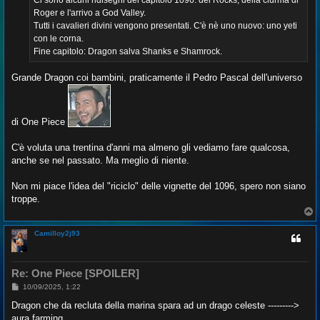
Ci sono alcuni ridisegni del capitolo 1096: dei Rocks, della ciurma di
Roger e l'arrivo a God Valley.
Tutti i cavalieri divini vengono presentati. C'è nè uno nuovo: uno yeti
con le corna.
Fine capitolo: Dragon salva Shanks e Shamrock.
Grande Dragon coi bambini, praticamente il Pedro Pascal dell'universo
di One Piece
C'è voluta una trentina d'anni ma almeno gli vediamo fare qualcosa,
anche se nel passato. Ma meglio di niente.
Non mi piace l'idea del "riciclo" delle vignette del 1096, spero non siano
troppe.
T
o
p
Camilloy2j93
Re: One Piece [SPOILER]
M
10/09/2025, 1:22
e
s
Dragon che da recluta della marina spara ad un drago celeste --------->
s
aura farming