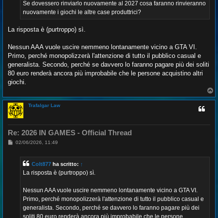
g
Se dovessero rinviarlo nuovamente al 2027 cosa faranno rinvieranno
g
nuovamente i giochi le altre case produttrici?
i
o
La risposta è (purtroppo) sì.
Nessun AAA vuole uscire nemmeno lontanamente vicino a GTA VI.
Primo, perché monopolizzerà l'attenzione di tutto il pubblico casual e
generalista. Secondo, perché se davvero lo faranno pagare più dei soliti
80 euro renderà ancora più improbabile che le persone acquistino altri
giochi.
T
o
p
Trafalgar Law
Re: 2026 IN GAMES - Official Thread
M
02/06/2026, 11:49
e
s
s
Colt877
ha scritto:
↑
a
g
La risposta è (purtroppo) sì.
g
i
o
Nessun AAA vuole uscire nemmeno lontanamente vicino a GTA VI.
Primo, perché monopolizzerà l'attenzione di tutto il pubblico casual e
generalista. Secondo, perché se davvero lo faranno pagare più dei
soliti 80 euro renderà ancora più improbabile che le persone