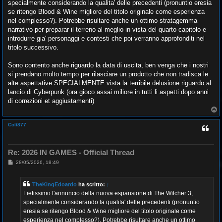
specialmente considerando la qualita' delle precedenti (pronuntio eresia
a
g
se ritengo Blood & Wine migliore del titolo originale come esperienza
g
nel complesso?). Potrebbe risultare anche un ottimo stratagemma
i
o
narrativo per preparar il terreno al meglio in vista del quarto capitolo e
introdurre gia' personaggi e contesti che poi verranno approfonditi nel
titolo successivo.
Sono contento anche riguardo la data di uscita, ben venga che i nostri
si prendano molto tempo per rilasciare un prodotto che non tradisca le
alte aspettative SPECIALMENTE vista la terribile delusione riguardo al
lancio di Cyberpunk (ora gioco assai miliore in tutti li aspetti dopo anni
di correzioni et aggiustamenti)
T
o
p
Colt877
Re: 2026 IN GAMES - Official Thread
M
28/05/2026, 18:49
e
s
s
TheKingEdoardo
ha scritto:
↑
a
g
Lietissimo l'annuncio della nuova espansione di The Witcher 3,
g
specialmente considerando la qualita' delle precedenti (pronuntio
i
o
eresia se ritengo Blood & Wine migliore del titolo originale come
esperienza nel complesso?). Potrebbe risultare anche un ottimo