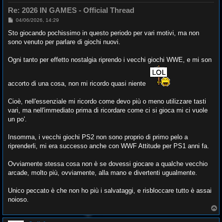
Re: 2026 IN GAMES - Official Thread
M
04/06/2026, 14:29
e
s
Sto giocando pochissimo in questo periodo per vari motivi, ma non
s
sono venuto per parlare di giochi nuovi.
a
g
g
Ogni tanto per effetto nostalgia riprendo i vecchi giochi WWE, e mi son
i
o
accorto di una cosa, non mi ricordo quasi niente
Cioè, nell'essenziale mi ricordo come devo più o meno utilizzare tasti
vari, ma nell'immediato prima di ricordare come ci si gioca mi ci vuole
un po'.
Insomma, i vecchi giochi PS2 non sono proprio di primo pelo a
riprenderli, mi era successo anche con WWF Attitude per PS1 anni fa.
Ovviamente stessa cosa non è se dovessi giocare a qualche vecchio
arcade, molto più, ovviamente, alla mano e divertenti ugualmente.
Unico peccato è che non ho più i salvataggi, e risbloccare tutto è assai
noioso.
T
o
p