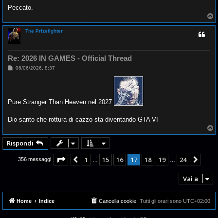
Peccato.
T
o
p
The Prizefighter
Re: 2026 IN GAMES - Official Thread
M
06/06/2026, 8:37
e
s
s
a
g
Pure Stranger Than Heaven nel 2027
g
i
o
Dio santo che rottura di cazzo sta diventando GTA VI
T
o
p
Rispondi
Pagina
17
di
24
1
15
16
17
18
19
24
Precedente
Pros
356 messaggi
…
…
Vai a
Home
Indice
Cancella cookie
Tutti gli orari sono
UTC+02:00