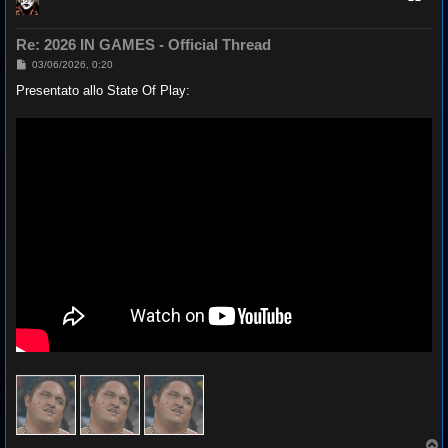
Re: 2026 IN GAMES - Official Thread
M
03/06/2026, 0:20
e
s
Presentato allo State Of Play:
s
a
g
g
i
o
T