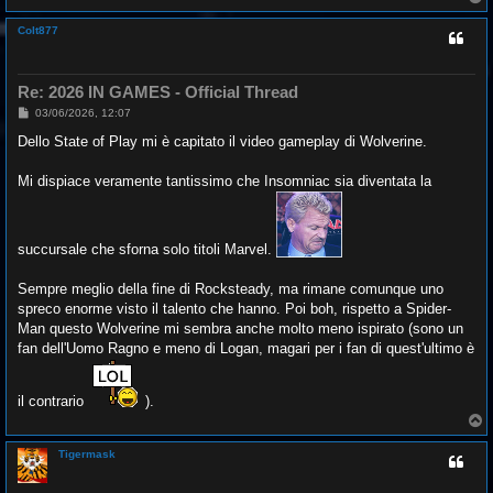
o
p
Colt877
Re: 2026 IN GAMES - Official Thread
M
03/06/2026, 12:07
e
s
Dello State of Play mi è capitato il video gameplay di Wolverine.
s
a
g
Mi dispiace veramente tantissimo che Insomniac sia diventata la
g
i
o
succursale che sforna solo titoli Marvel.
Sempre meglio della fine di Rocksteady, ma rimane comunque uno
spreco enorme visto il talento che hanno. Poi boh, rispetto a Spider-
Man questo Wolverine mi sembra anche molto meno ispirato (sono un
fan dell'Uomo Ragno e meno di Logan, magari per i fan di quest'ultimo è
il contrario
).
T
o
p
Tigermask