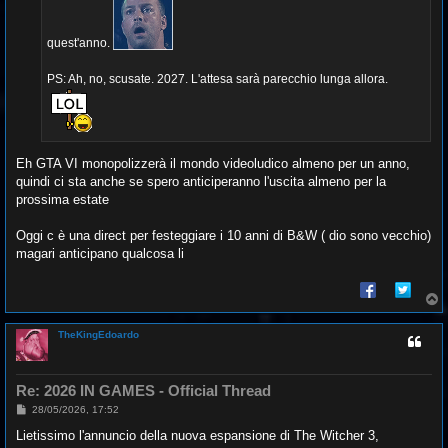
i
o
quest'anno.
PS: Ah, no, scusate. 2027. L'attesa sarà parecchio lunga allora.
Eh GTA VI monopolizzerà il mondo videoludico almeno per un anno,
quindi ci sta anche se spero anticiperanno l'uscita almeno per la
prossima estate
Oggi c è una direct per festeggiare i 10 anni di B&W ( dio sono vecchio)
magari anticipano qualcosa li
T
o
p
TheKingEdoardo
Re: 2026 IN GAMES - Official Thread
M
28/05/2026, 17:52
e
s
Lietissimo l'annuncio della nuova espansione di The Witcher 3,
s