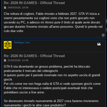
Re: 2026 IN GAMES - Official Thread
M
29/05/2026, 18:59
e
s
Che rottura di coglioni, Fable rinviato a febbraio 2027. GTA VI inizia a
s
starmi pesantemente sui coglioni visto che non potrò giocarlo non
a
g
uscendo su PC, e adesso mi ritrovo pure il titolo al quale avrei dovuto
g
giocare durante l'inverno rinviato all'anno prossimo. Quindi lo prendo nel
i
o
culo due volte
T
o
p
Trafalgar Law
Re: 2026 IN GAMES - Official Thread
M
31/05/2026, 12:46
e
s
GTA 6 sta diventando un grosso problema, perchè ha bloccato
s
praticamente il mercato dei videogiochi.
a
g
A questo punto per il periodo invernale non mi aspetto uscita di grandi
g
giochi.
i
o
Per chi come me non frega nulla di GTA si vede spostare giochi come
Fable che mi interessava o vedere posticipati eventuali titoli che
potrebbero uscire a fine anno.
Se dovessero rinviarlo nuovamente al 2027 cosa faranno rinvieranno
nuovamente i giochi le altre case produttrici?