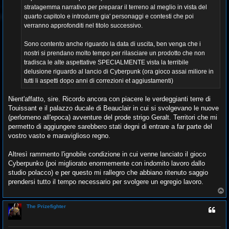
stratagemma narrativo per preparar il terreno al meglio in vista del
quarto capitolo e introdurre gia' personaggi e contesti che poi
verranno approfonditi nel titolo successivo.
Sono contento anche riguardo la data di uscita, ben venga che i
nostri si prendano molto tempo per rilasciare un prodotto che non
tradisca le alte aspettative SPECIALMENTE vista la terribile
delusione riguardo al lancio di Cyberpunk (ora gioco assai miliore in
tutti li aspetti dopo anni di correzioni et aggiustamenti)
Nient'affatto, sire. Ricordo ancora con piacere le verdeggianti terre di
Touissant e il palazzo ducale di Beauclair in cui si svolgevano le nuove
(perlomeno all'epoca) avventure del prode strigo Geralt. Territori che mi
permetto di aggiungere sarebbero stati degni di entrare a far parte del
vostro vasto e maraviglioso regno.
Altresì rammento l'ignobile condizione in cui venne lanciato il gioco
Cyberpunko (poi migliorato enormemente con indomito lavoro dallo
studio polacco) e per questo mi rallegro che abbiano ritenuto saggio
prendersi tutto il tempo necessario per svolgere un egregio lavoro.
T
o
p
The Prizefighter