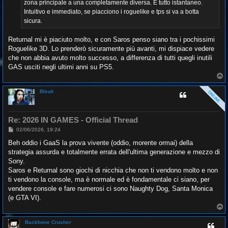
zona principale a una completamente diversa. È tutto istantaneo.
Intuitivo e immediato, se piacciono i roguelike e tps si va a botta
sicura.
Returnal mi è piaciuto molto, e con Saros penso siano tra i pochissimi
Roguelike 3D. Lo prenderò sicuramente più avanti, mi dispiace vedere
che non abbia avuto molto successo, a differenza di tutti quegli inutili
GAS usciti negli ultimi anni su PS5.
T
o
p
Bleak
Re: 2026 IN GAMES - Official Thread
M
02/06/2026, 19:24
e
s
Beh oddio i GaaS la prova vivente (oddio, morente ormai) della
s
strategia assurda e totalmente errata dell'ultima generazione e mezzo di
a
g
Sony.
g
Saros e Returnal sono giochi di nicchia che non ti vendono molto e non
i
o
ti vendono la console, ma è normale ed è fondamentale ci siano, per
vendere console e fare numerosi ci sono Naughty Dog, Santa Monica
(e GTA VI).
T
o
p
Backbone Crusher