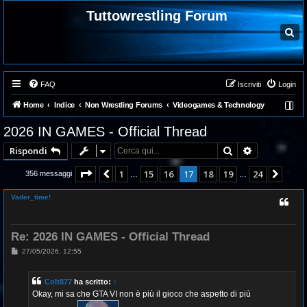
Tuttowrestling Forum
C
e
r
c
a
FAQ
Iscriviti
Login
Home
Indice
Non Wrestling Forums
Videogames & Technology
2026 IN GAMES - Official Thread
Cerca
Ricerca ava
Rispondi
Pagina
17
di
24
1
15
16
17
18
19
24
Precedente
Pros
356 messaggi
…
…
Vader_time!
Re: 2026 IN GAMES - Official Thread
M
27/05/2026, 12:55
e
s
s
Colt877
ha scritto:
↑
a
g
Okay, mi sa che GTA VI non è più il gioco che aspetto di più
g