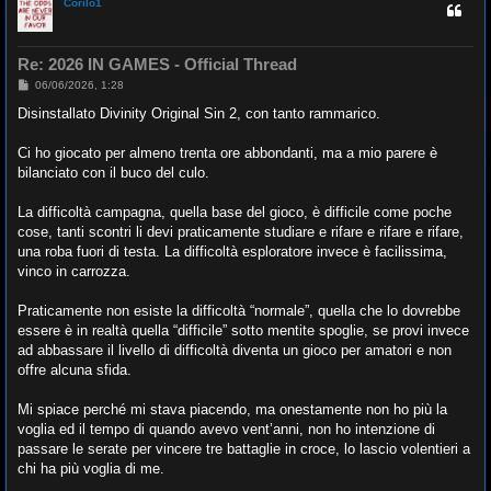
Corilo1
Re: 2026 IN GAMES - Official Thread
M
06/06/2026, 1:28
e
s
Disinstallato Divinity Original Sin 2, con tanto rammarico.
s
a
g
Ci ho giocato per almeno trenta ore abbondanti, ma a mio parere è
g
bilanciato con il buco del culo.
i
o
La difficoltà campagna, quella base del gioco, è difficile come poche
cose, tanti scontri li devi praticamente studiare e rifare e rifare e rifare,
una roba fuori di testa. La difficoltà esploratore invece è facilissima,
vinco in carrozza.
Praticamente non esiste la difficoltà “normale”, quella che lo dovrebbe
essere è in realtà quella “difficile” sotto mentite spoglie, se provi invece
ad abbassare il livello di difficoltà diventa un gioco per amatori e non
offre alcuna sfida.
Mi spiace perché mi stava piacendo, ma onestamente non ho più la
voglia ed il tempo di quando avevo vent’anni, non ho intenzione di
passare le serate per vincere tre battaglie in croce, lo lascio volentieri a
chi ha più voglia di me.