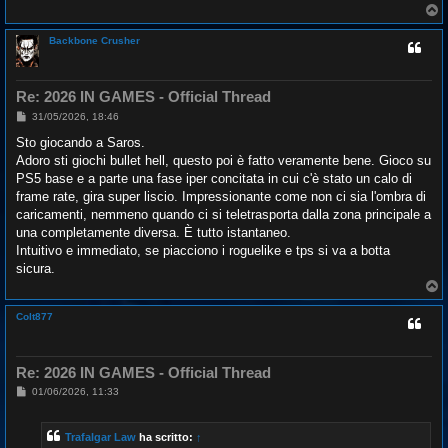
T
o
p
Backbone Crusher
Re: 2026 IN GAMES - Official Thread
M
31/05/2026, 18:46
e
s
Sto giocando a Saros.
s
Adoro sti giochi bullet hell, questo poi è fatto veramente bene. Gioco su
a
g
PS5 base e a parte una fase iper concitata in cui c'è stato un calo di
g
frame rate, gira super liscio. Impressionante come non ci sia l'ombra di
i
o
caricamenti, nemmeno quando ci si teletrasporta dalla zona principale a
una completamente diversa. È tutto istantaneo.
Intuitivo e immediato, se piacciono i roguelike e tps si va a botta
sicura.
T
o
p
Colt877
Re: 2026 IN GAMES - Official Thread
M
01/06/2026, 11:33
e
s
s
Trafalgar Law
ha scritto:
↑
a