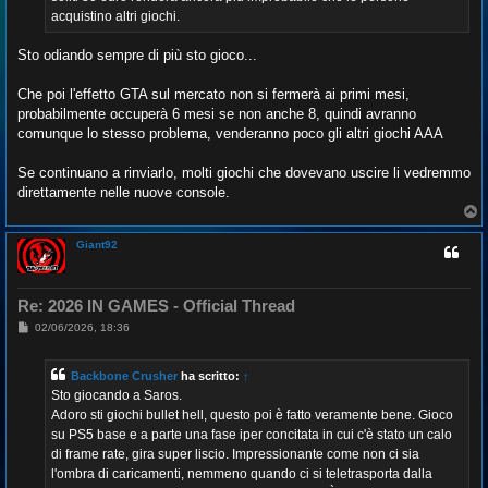
acquistino altri giochi.
Sto odiando sempre di più sto gioco...
Che poi l'effetto GTA sul mercato non si fermerà ai primi mesi,
probabilmente occuperà 6 mesi se non anche 8, quindi avranno
comunque lo stesso problema, venderanno poco gli altri giochi AAA
Se continuano a rinviarlo, molti giochi che dovevano uscire li vedremmo
direttamente nelle nuove console.
T
o
p
Giant92
Re: 2026 IN GAMES - Official Thread
M
02/06/2026, 18:36
e
s
s
Backbone Crusher
ha scritto:
↑
a
g
Sto giocando a Saros.
g
Adoro sti giochi bullet hell, questo poi è fatto veramente bene. Gioco
i
o
su PS5 base e a parte una fase iper concitata in cui c'è stato un calo
di frame rate, gira super liscio. Impressionante come non ci sia
l'ombra di caricamenti, nemmeno quando ci si teletrasporta dalla