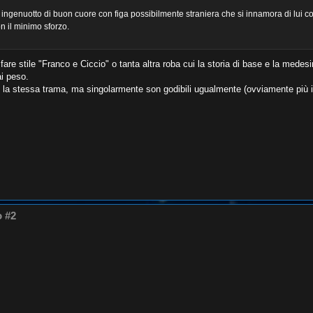
i ingenuotto di buon cuore con figa possibilmente straniera che si innamora di lui c
on il minimo sforzo.
i fare stile "Franco e Ciccio" o tanta altra roba cui la storia di base e la mede
ai peso.
la stessa trama, ma singolarmente son godibili ugualmente (ovviamente più i
o #2