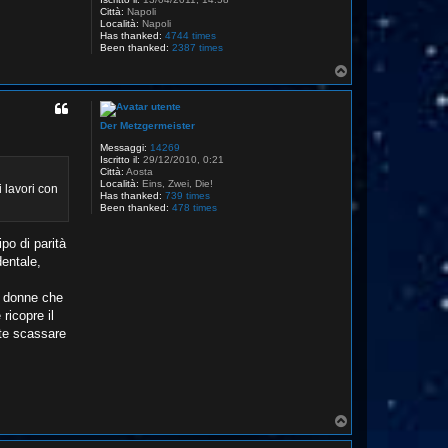
Città:
Napoli
Località:
Napoli
Has thanked:
4744 times
Been thanked:
2387 times
T
o
p
Der Metzgermeister
Messaggi:
14269
Iscritto il:
29/12/2010, 0:21
Città:
Aosta
Località:
Eins, Zwei, Die!
 lavori con
Has thanked:
739 times
Been thanked:
478 times
po di parità
dentale,
e donne che
ricopre il
ete scassare
T
o
p