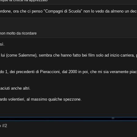
nque la critica ha apprezzato
di verdone, ora che ci penso "Compagni di Scuola" non lo vedo da almeno un dec
 non molto da ricordare
sì.
 lui (come Salemme), sembra che hanno fatto bei film solo ad inizio carriera, 
do 1, dei precedenti di Pieraccioni, dal 2000 in poi, che mi sia veramente piac
aciuti anche altri.
guardo volentieri, al massimo qualche spezzone.
o #2