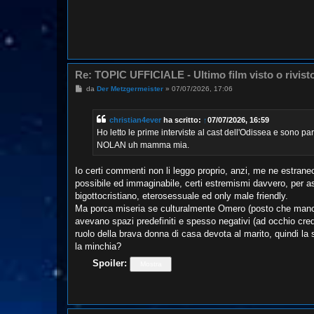
Re: TOPIC UFFICIALE - Ultimo film visto o rivist
M
da
Der Metzgermeister
»
07/07/2026, 17:06
e
s
s
christian4ever
ha scritto:
↑
07/07/2026, 16:59
a
g
Ho letto le prime interviste al cast dell'Odissea e sono 
g
NOLAN uh mamma mia.
i
o
Io certi commenti non li leggo proprio, anzi, me ne estrane
possibile ed immaginabile, certi estremismi davvero, per a
bigottocristiano, eterosessuale ed only male friendly.
Ma porca miseria se culturalmente Omero (posto che manco è
avevano spazi predefiniti e spesso negativi (ad occhio cre
ruolo della brava donna di casa devota al marito, quindi la 
la minchia?
Spoiler: