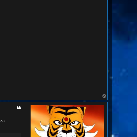
T
o
p
nza