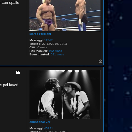
i con spalle
Marco Frediani
Messaggi:
11347
Iscritto il:
22/12/2010, 22:11
Città:
Carrara
Has thanked:
792 times
Been thanked:
581 times
T
o
p
 poi lavori
christian4ever
Messaggi:
45231
Iscritto il:
13/04/2011, 14:58