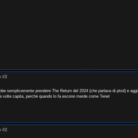
o #2
ebbe semplicemente prendere The Return del 2024 (che parlava di ptsd) e aggi
 a volte capita, perché quando lo fa escono merde come Tenet
o #2