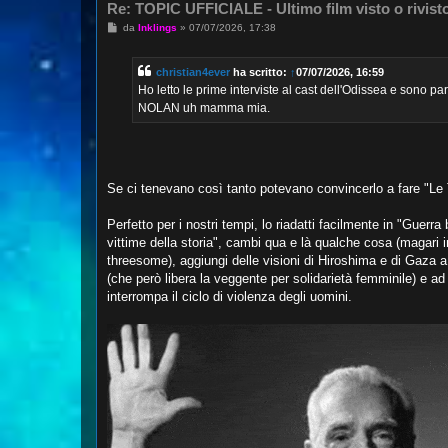
Re: TOPIC UFFICIALE - Ultimo film visto o rivist
M
da
Inklings
»
07/07/2026, 17:38
e
s
s
christian4ever
ha scritto:
↑
07/07/2026, 16:59
a
g
Ho letto le prime interviste al cast dell'Odissea e sono 
g
NOLAN uh mamma mia.
i
o
Se ci tenevano così tanto potevano convincerlo a fare "Le 
Perfetto per i nostri tempi, lo riadatti facilmente in "Guer
vittime della storia", cambi qua e là qualche cosa (magar
threesome), aggiungi delle visioni di Hiroshima e di Gaza 
(che però libera la veggente per solidarietà femminile) e ad
interrompa il ciclo di violenza degli uomini.