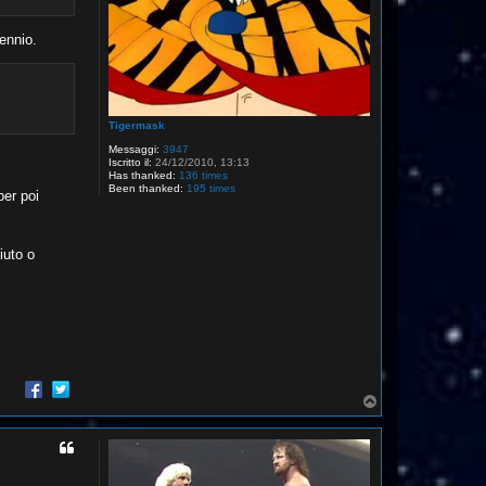
ennio.
Tigermask
Messaggi:
3947
Iscritto il:
24/12/2010, 13:13
Has thanked:
136 times
Been thanked:
195 times
per poi
iuto o
T
o
p