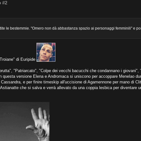
o #2
partite le bestemmie. "Omero non dà abbastanza spazio ai personaggi femminili" e poi
Troiane" di Euripide
ra brutta", "Patriarcato", "Colpe dei vecchi bacucchi che condannano i giovani",
i in questa versione Elena e Andromaca si uniscono per accoppare Menelao du
a Cassandra, e per finire timeskip all'uccisione di Agamennone per mano di Cl
 Astianatte che si salva e verrà allevato da una coppia lesbica per diventare 