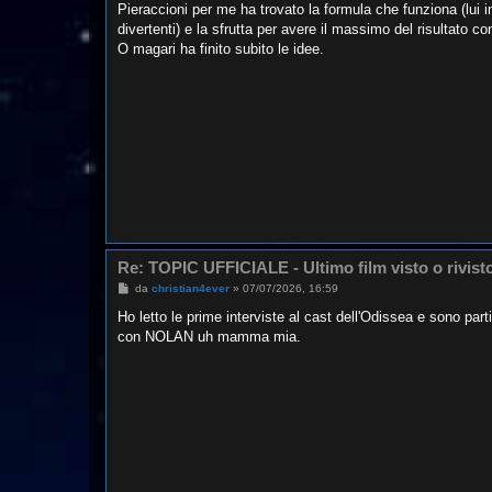
s
Pieraccioni per me ha trovato la formula che funziona (lui 
s
divertenti) e la sfrutta per avere il massimo del risultato co
a
g
O magari ha finito subito le idee.
g
i
o
Re: TOPIC UFFICIALE - Ultimo film visto o rivist
M
da
christian4ever
»
07/07/2026, 16:59
e
s
Ho letto le prime interviste al cast dell'Odissea e sono pa
s
con NOLAN uh mamma mia.
a
g
g
i
o