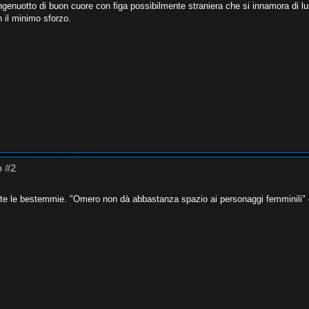
ingenuotto di buon cuore con figa possibilmente straniera che si innamora di lu
n il minimo sforzo.
o #2
rtite le bestemmie. "Omero non dà abbastanza spazio ai personaggi femminili" e