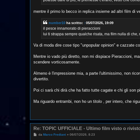
potesse dare di più, le premesse c'erano, vedo che comu
mentre il primo lo becco in replica insieme ad altri film 
number10
ha scritto:
↑
05/07/2026, 19:09
il pesce innamorato di pieraccioni
lui ti strappa sempre qualche risata, ma film nulla di che,
Va di moda dire cose tipo "unpopular opinion" e cazzate co
Mentre io vado più diretto, non mi dispiace Pieraccioni, ma
scendere vorticosamente.
Almeno è l'impressione mia, a parte l'ultimissimo, non ricor
divertito.
Poi ci sarà chi dirà che ha fatto tutte cagate e chi gli son pi
Ma riguardo entrambi, non ho un titolo , per intero, che ri
Re: TOPIC UFFICIALE - Ultimo film visto o rivist
M
da
Marco Frediani
»
06/07/2026, 8:23
e