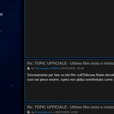
Re: TOPIC UFFICIALE - Ultimo film visto o rivist
M
da
The master of ROH
»
07/07/2026, 23:40
e
s
Sinceramente per fare un bel film sull'Odissea Nolan dovr
s
suoi set piece enormi, spero non abbia overthinkato come
a
g
g
i
o
Re: TOPIC UFFICIALE - Ultimo film visto o rivist
M
da
PuroIndyLove
»
08/07/2026, 10:59