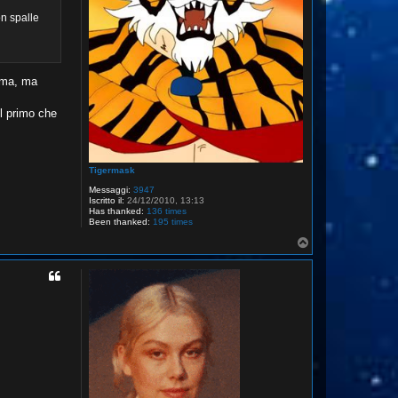
on spalle
sima, ma
l primo che
Tigermask
Messaggi:
3947
Iscritto il:
24/12/2010, 13:13
Has thanked:
136 times
Been thanked:
195 times
T
o
p