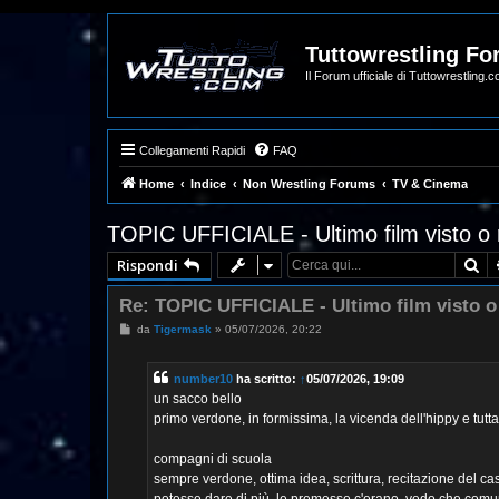
Tuttowrestling F
Il Forum ufficiale di Tuttowrestling.
Collegamenti Rapidi
FAQ
Home
Indice
Non Wrestling Forums
TV & Cinema
TOPIC UFFICIALE - Ultimo film visto o r
Ce
Rispondi
Re: TOPIC UFFICIALE - Ultimo film visto o 
M
da
Tigermask
»
05/07/2026, 20:22
e
s
s
number10
ha scritto:
↑
05/07/2026, 19:09
a
g
un sacco bello
g
primo verdone, in formissima, la vicenda dell'hippy e tutt
i
o
compagni di scuola
sempre verdone, ottima idea, scrittura, recitazione del c