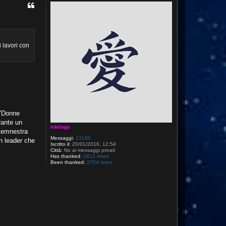
 lavori con
 "Donne
rante un
Inklings
itemnestra
Messaggi:
13180
un leader che
Iscritto il:
20/01/2016, 12:54
Città:
No ai messaggi privati
Has thanked:
1812 times
Been thanked:
2704 times