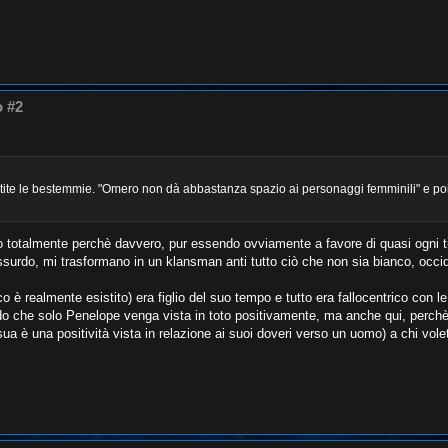
o #2
partite le bestemmie. "Omero non dà abbastanza spazio ai personaggi femminili" e poi
o totalmente perchè davvero, pur essendo ovviamente a favore di quasi ogni ti
ssurdo, mi trasformano in un klansman anti tutto ciò che non sia bianco, occi
 realmente esistito) era figlio del suo tempo e tutto era fallocentrico con l
do che solo Penelope venga vista in toto positivamente, ma anche qui, perchè 
sua è una positività vista in relazione ai suoi doveri verso un uomo) a chi vol