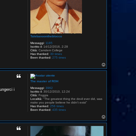
Talebanoontheblocco
Messaggi:
1185
Iscritto il:
14/12/2016, 2:28
Città:
Camdem College
Has thanked:
30 times
Been thanked:
275 times
T
o
p
The master of ROH
Messaggi:
3962
ungerci i
Iscritto il:
30/12/2010, 12:24
Città:
Foggia
Località:
"The greatest thing the devil ever did, was
make you people believe he didn't exist"
Has thanked:
256 times
Been thanked:
435 times
T
o
p