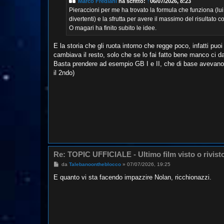
Marco Frediani
ha scritto:
↑
06/07/2026, 8:23
i
o
Pieraccioni per me ha trovato la formula che funziona (lu
divertenti) e la sfrutta per avere il massimo del risultato c
O magari ha finito subito le idee.
E la storia che gli ruota intorno che regge poco, infatti puo
cambiava il resto, solo che se lo fai fatto bene manco ci d
Basta prendere ad esempio GB I e II, che di base avevano 
il 2ndo)
Re: TOPIC UFFICIALE - Ultimo film visto o rivist
M
da
Talebanoontheblocco
»
07/07/2026, 19:25
e
s
E quanto vi sta facendo impazzire Nolan, ricchionazzi.
s
a
g
g
i
o