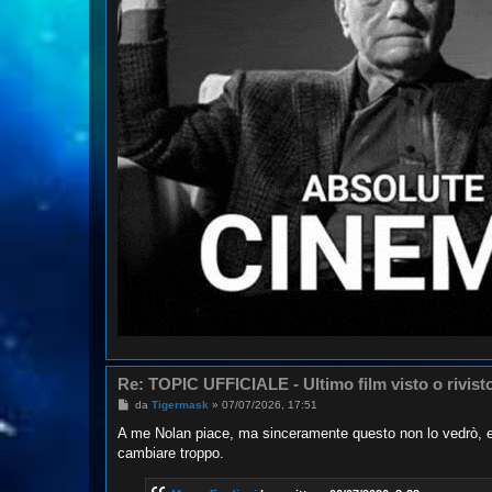
Re: TOPIC UFFICIALE - Ultimo film visto o rivist
M
da
Tigermask
»
07/07/2026, 17:51
e
s
A me Nolan piace, ma sinceramente questo non lo vedrò, e
s
cambiare troppo.
a
g
g