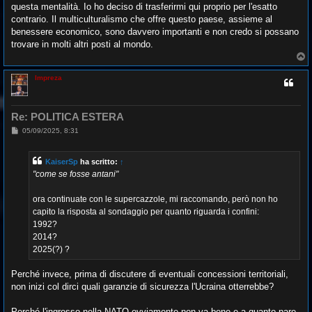
questa mentalità. Io ho deciso di trasferirmi qui proprio per l'esatto
contrario. Il multiculturalismo che offre questo paese, assieme al
benessere economico, sono davvero importanti e non credo si possano
trovare in molti altri posti al mondo.
T
o
p
Impreza
Re: POLITICA ESTERA
M
05/09/2025, 8:31
e
s
s
KaiserSp
ha scritto:
↑
a
g
"come se fosse antani"
g
i
o
ora continuate con le supercazzole, mi raccomando, però non ho
capito la risposta al sondaggio per quanto riguarda i confini:
1992?
2014?
2025(?) ?
Perché invece, prima di discutere di eventuali concessioni territoriali,
non inizi col dirci quali garanzie di sicurezza l'Ucraina otterrebbe?
Perché l'ingresso nella NATO ovviamente non va bene e a quanto pare