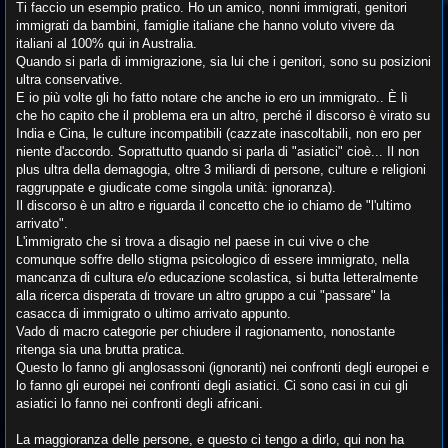
Ti faccio un esempio pratico. Ho un amico, nonni immigrati, genitori
immigrati da bambini, famiglie italiane che hanno voluto vivere da
italiani al 100% qui in Australia.
Quando si parla di immigrazione, sia lui che i genitori, sono su posizioni
ultra conservative.
E io più volte gli ho fatto notare che anche io ero un immigrato.. È lì
che ho capito che il problema era un altro, perché il discorso è virato su
India e Cina, le culture incompatibili (cazzate inascoltabili, non ero per
niente d'accordo. Soprattutto quando si parla di "asiatici" cioè... Il non
plus ultra della demagogia, oltre 3 miliardi di persone, culture e religioni
raggruppate e giudicate come singola unità: ignoranza).
Il discorso è un altro e riguarda il concetto che io chiamo de "l'ultimo
arrivato".
L'immigrato che si trova a disagio nel paese in cui vive o che
comunque soffre dello stigma psicologico di essere immigrato, nella
mancanza di cultura e/o educazione scolastica, si butta letteralmente
alla ricerca disperata di trovare un altro gruppo a cui "passare" la
casacca di immigrato o ultimo arrivato appunto.
Vado di macro categorie per chiudere il ragionamento, nonostante
ritenga sia una brutta pratica.
Questo lo fanno gli anglosassoni (ignoranti) nei confronti degli europei e
lo fanno gli europei nei confronti degli asiatici. Ci sono casi in cui gli
asiatici lo fanno nei confronti degli africani.
La maggioranza delle persone, e questo ci tengo a dirlo, qui non ha