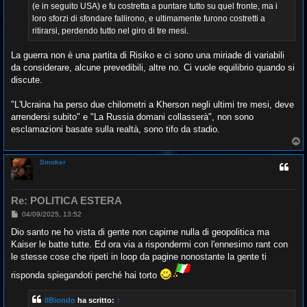
(e in seguito USA) e fu costretta a puntare tutto su quel fronte, ma i
loro sforzi di sfondare fallirono, e ultimamente furono costretti a
ritirarsi, perdendo tutto nel giro di tre mesi.
La guerra non è una partita di Risiko e ci sono una miriade di variabili
da considerare, alcune prevedibili, altre no. Ci vuole equilibrio quando si
discute.
"L'Ucraina ha perso due chilometri a Kherson negli ultimi tre mesi, deve
arrendersi subito" e "La Russia domani collasserà", non sono
esclamazioni basate sulla realtà, sono tifo da stadio.
T
o
p
Smoker
Re: POLITICA ESTERA
M
04/09/2025, 13:52
e
s
Dio santo ne ho vista di gente non capirne nulla di geopolitica ma
s
Kaiser le batte tutte. Ed ora via a rispondermi con l'ennesimo rant con
a
g
le stesse cose che ripeti in loop da pagine nonostante la gente ti
g
i
risponda spiegandoti perché hai torto
o
IlBiondo
ha scritto:
↑