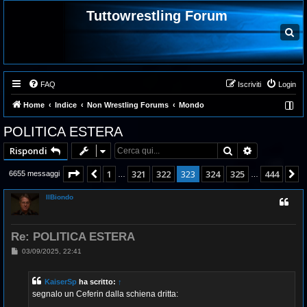
Tuttowrestling Forum
C
e
r
c
a
FAQ
Iscriviti
Login
Home
Indice
Non Wrestling Forums
Mondo
POLITICA ESTERA
Cerca
Ricerca ava
Rispondi
Pagina
323
di
444
1
321
322
323
324
325
444
Precedente
P
6655 messaggi
…
…
IlBiondo
Re: POLITICA ESTERA
M
03/09/2025, 22:41
e
s
s
KaiserSp
ha scritto:
↑
a
g
segnalo un Ceferin dalla schiena dritta:
g