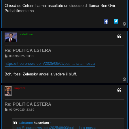
Chissà se Ceferin ha mai ascoltato un discorso di Itamar Ben Gvir.
Probabilmente no.
T
o
p
salettone
Re: POLITICA ESTERA
M
03/09/2025, 23:02
e
s
https://it.euronews.com/2025/09/03/puti ... ia-a-mosca
s
a
g
Boh, fossi Zelensky andrei a vedere il bluff.
g
T
i
o
o
p
Impreza
Re: POLITICA ESTERA
M
03/09/2025, 23:39
e
s
s
salettone
ha scritto:
↑
a
g
https://it.euronews.com/2025/09/03/puti ... ia-a-mosca