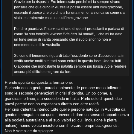
g
Grazie per la risposta. Ero interessato perchè mi fa sempre strano
g
pensare che qualcuno in Australia possa essere anti immigrazione,
i
o
essendo il paese che più di tutti ha una memoria storica su come sia
stato letteralmente costruito sull'immigrazione.
Per dire guardavo l'intervista di uno di questi protestanti e parlava di
come "l
a sua famiglia vivesse li da ben 94 anni!!!
", il che mi ha dato
un forte senso di ilarità pensando che il suo bisnonno non è
nemmeno nato li in Australia.
Su come il fenomeno riguardi tutto l'occidente sono d'accordo, ma in
verità anche molti altri stati sono entrati in questa fase. Uno su tutti il
Giappone che nonostante la natalità sempre più bassa vuole rendere
ancora più difficile emigrare da loro.
Prendo spunto da questa affermazione.
Parlando con la gente, paradossalmente, le persone meno tolleranti
sono le seconde generazioni in crisi d'identità. Un po' come, a
grandissime linee, sta succedendo in Italia. Parlo solo di questi due
paesi perché non ho esperienza diretta con altre realtà.
Per crisi d'identità intendo tutte quelle persone nate qui in Australia da
genitori immigrati in cui questi, invece di dare un senso di appartenenza
alla società australiana e ai suoi valori (di cui l'inclusione è pietra
miliare), hanno voluto insistere con il forzare i propri backgrounds.
Non è semplice da spiegare.