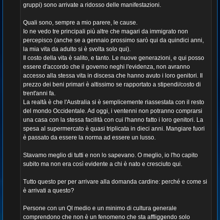
gruppi) sono arrivate a ridosso delle manifestazioni.
Quali sono, sempre a mio parere, le cause.
Io ne vedo tre principali più altre che magari da immigrato non
percepisco (anche se a gennaio prossimo sarò qui da quindici anni,
la mia vita da adulto si è svolta solo qui).
Il costo della vita è salito, e tanto. Le nuove generazioni, e qui posso
essere d'accordo che il governo neghi l'evidenza, non avranno
accesso alla stessa vita in discesa che hanno avuto i loro genitori. Il
prezzo dei beni primari è altissimo se rapportato a stipendi/costo di
trent'anni fa.
La realtà è che l'Australia si è semplicemente riassestata con il resto
del mondo Occidentale. Ad oggi, i ventenni non potranno comprarsi
una casa con la stessa facilità con cui l'hanno fatto i loro genitori. La
spesa al supermercato è quasi triplicata in dieci anni. Mangiare fuori
è passato da essere la norma ad essere un lusso.
Stavamo meglio di tutti e non lo sapevano. O meglio, io l'ho capito
subito ma non era così evidente a chi è nato e cresciuto qui.
Tutto questo per per arrivare alla domanda cardine: perché e come si
è arrivati a questo?
Persone con un QI medio e un minimo di cultura generale
comprendono che non è un fenomeno che sta affliggendo solo