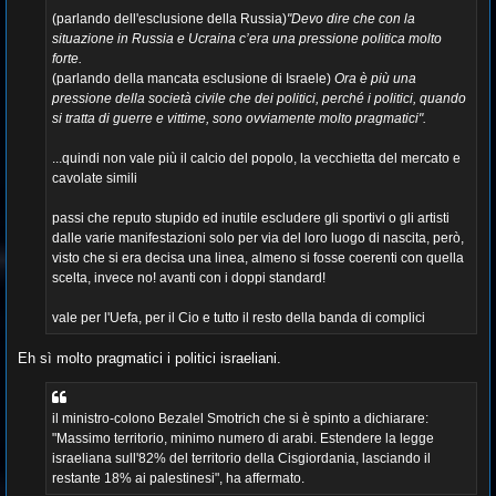
i
o
(parlando dell'esclusione della Russia)
"Devo dire che con la
situazione in Russia e Ucraina c’era una pressione politica molto
forte.
(parlando della mancata esclusione di Israele)
Ora è più una
pressione della società civile che dei politici, perché i politici, quando
si tratta di guerre e vittime, sono ovviamente molto pragmatici".
...quindi non vale più il calcio del popolo, la vecchietta del mercato e
cavolate simili
passi che reputo stupido ed inutile escludere gli sportivi o gli artisti
dalle varie manifestazioni solo per via del loro luogo di nascita, però,
visto che si era decisa una linea, almeno si fosse coerenti con quella
scelta, invece no! avanti con i doppi standard!
vale per l'Uefa, per il Cio e tutto il resto della banda di complici
Eh sì molto pragmatici i politici israeliani.
il ministro-colono Bezalel Smotrich che si è spinto a dichiarare:
"Massimo territorio, minimo numero di arabi. Estendere la legge
israeliana sull'82% del territorio della Cisgiordania, lasciando il
restante 18% ai palestinesi", ha affermato.