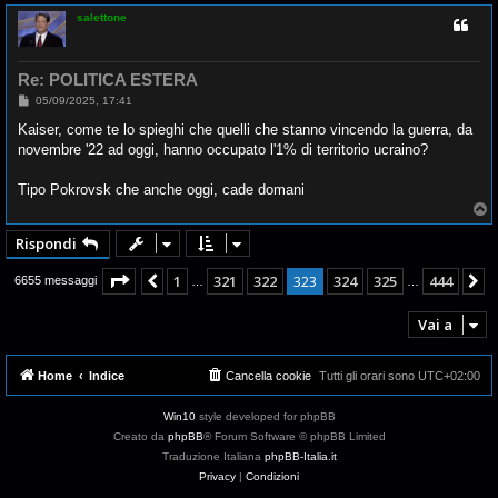
p
salettone
Re: POLITICA ESTERA
M
05/09/2025, 17:41
e
s
Kaiser, come te lo spieghi che quelli che stanno vincendo la guerra, da
s
novembre '22 ad oggi, hanno occupato l'1% di territorio ucraino?
a
g
g
Tipo Pokrovsk che anche oggi, cade domani
i
o
T
o
p
Rispondi
Pagina
323
di
444
1
321
322
323
324
325
444
Precedente
P
6655 messaggi
…
…
Vai a
Home
Indice
Cancella cookie
Tutti gli orari sono
UTC+02:00
Win10
style developed for phpBB
Creato da
phpBB
® Forum Software © phpBB Limited
Traduzione Italiana
phpBB-Italia.it
Privacy
|
Condizioni