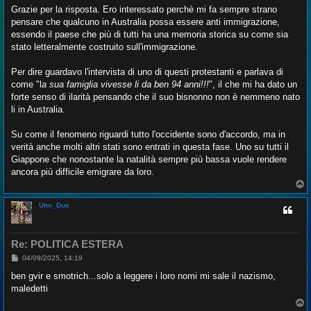
Grazie per la risposta. Ero interessato perchè mi fa sempre strano
pensare che qualcuno in Australia possa essere anti immigrazione,
essendo il paese che più di tutti ha una memoria storica su come sia
stato letteralmente costruito sull'immigrazione.
Per dire guardavo l'intervista di uno di questi protestanti e parlava di
come "l
a sua famiglia vivesse li da ben 94 anni!!!
", il che mi ha dato un
forte senso di ilarità pensando che il suo bisnonno non è nemmeno nato
li in Australia.
Su come il fenomeno riguardi tutto l'occidente sono d'accordo, ma in
verità anche molti altri stati sono entrati in questa fase. Uno su tutti il
Giappone che nonostante la natalità sempre più bassa vuole rendere
ancora più difficile emigrare da loro.
T
o
p
Uno_Due
Re: POLITICA ESTERA
M
04/09/2025, 14:19
e
s
ben gvir e smotrich...solo a leggere i loro nomi mi sale il nazismo,
s
maledetti
a
g
T
g