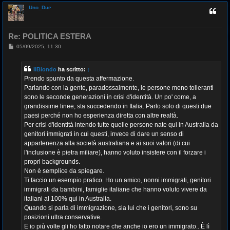
p
Uno_Due
Re: POLITICA ESTERA
M
05/09/2025, 11:30
e
s
s
IlBiondo
ha scritto:
↑
a
g
Prendo spunto da questa affermazione.
g
Parlando con la gente, paradossalmente, le persone meno tolleranti
i
o
sono le seconde generazioni in crisi d'identità. Un po' come, a
grandissime linee, sta succedendo in Italia. Parlo solo di questi due
paesi perché non ho esperienza diretta con altre realtà.
Per crisi d'identità intendo tutte quelle persone nate qui in Australia da
genitori immigrati in cui questi, invece di dare un senso di
appartenenza alla società australiana e ai suoi valori (di cui
l'inclusione è pietra miliare), hanno voluto insistere con il forzare i
propri backgrounds.
Non è semplice da spiegare.
Ti faccio un esempio pratico. Ho un amico, nonni immigrati, genitori
immigrati da bambini, famiglie italiane che hanno voluto vivere da
italiani al 100% qui in Australia.
Quando si parla di immigrazione, sia lui che i genitori, sono su
posizioni ultra conservative.
E io più volte gli ho fatto notare che anche io ero un immigrato.. È lì