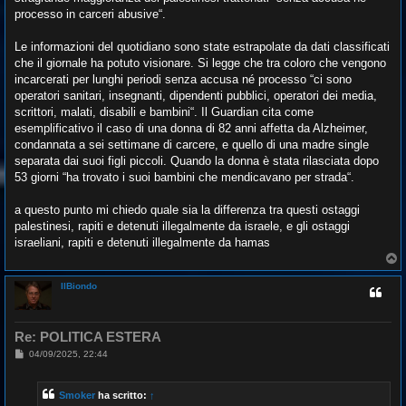
processo in carceri abusive“.
Le informazioni del quotidiano sono state estrapolate da dati classificati
che il giornale ha potuto visionare. Si legge che tra coloro che vengono
incarcerati per lunghi periodi senza accusa né processo “ci sono
operatori sanitari, insegnanti, dipendenti pubblici, operatori dei media,
scrittori, malati, disabili e bambini“. Il Guardian cita come
esemplificativo il caso di una donna di 82 anni affetta da Alzheimer,
condannata a sei settimane di carcere, e quello di una madre single
separata dai suoi figli piccoli. Quando la donna è stata rilasciata dopo
53 giorni “ha trovato i suoi bambini che mendicavano per strada“.
a questo punto mi chiedo quale sia la differenza tra questi ostaggi
palestinesi, rapiti e detenuti illegalmente da israele, e gli ostaggi
israeliani, rapiti e detenuti illegalmente da hamas
T
o
p
IlBiondo
Re: POLITICA ESTERA
M
04/09/2025, 22:44
e
s
s
Smoker
ha scritto:
↑
a