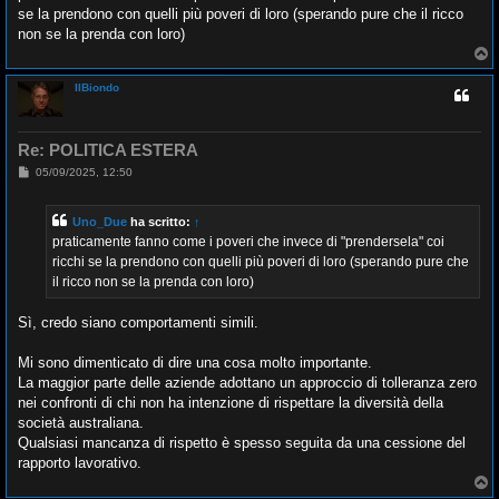
se la prendono con quelli più poveri di loro (sperando pure che il ricco
non se la prenda con loro)
T
o
p
IlBiondo
Re: POLITICA ESTERA
M
05/09/2025, 12:50
e
s
s
Uno_Due
ha scritto:
↑
a
g
praticamente fanno come i poveri che invece di "prendersela" coi
g
ricchi se la prendono con quelli più poveri di loro (sperando pure che
i
o
il ricco non se la prenda con loro)
Sì, credo siano comportamenti simili.
Mi sono dimenticato di dire una cosa molto importante.
La maggior parte delle aziende adottano un approccio di tolleranza zero
nei confronti di chi non ha intenzione di rispettare la diversità della
società australiana.
Qualsiasi mancanza di rispetto è spesso seguita da una cessione del
rapporto lavorativo.
T
o