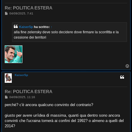
Re: POLITICA ESTERA
M
04/09/2025, 7:41
e
s
s
KaiserSp
ha scritto:
↑
a
g
alla fine zelensky deve solo decidere dove firmare la sconfitta e la
g
cessione dei territori
i
o
T
o
p
KaiserSp
Re: POLITICA ESTERA
M
04/09/2025, 11:16
e
s
perchè? c'è ancora qualcuno convinto del contrario?
s
a
g
giusto per avere un'idea di massima, quanti qua dentro sono ancora
g
convinti che l'ucraina tornerà ai confini del 1992? o almeno a quelli del
i
o
2014?