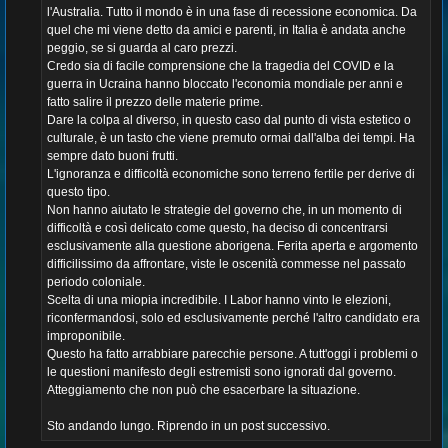
l'Australia. Tutto il mondo è in una fase di recessione economica. Da
quel che mi viene detto da amici e parenti, in Italia è andata anche
peggio, se si guarda al caro prezzi.
Credo sia di facile comprensione che la tragedia del COVID e la
guerra in Ucraina hanno bloccato l'economia mondiale per anni e
fatto salire il prezzo delle materie prime.
Dare la colpa al diverso, in questo caso dal punto di vista estetico o
culturale, è un tasto che viene premuto ormai dall'alba dei tempi. Ha
sempre dato buoni frutti.
L'ignoranza e difficoltà economiche sono terreno fertile per derive di
questo tipo.
Non hanno aiutato le strategie del governo che, in un momento di
difficoltà e così delicato come questo, ha deciso di concentrarsi
esclusivamente alla questione aborigena. Ferita aperta e argomento
difficilissimo da affrontare, viste le oscenità commesse nel passato
periodo coloniale.
Scelta di una miopia incredibile. I Labor hanno vinto le elezioni,
riconfermandosi, solo ed esclusivamente perché l'altro candidato era
improponibile.
Questo ha fatto arrabbiare parecchie persone. A tutt'oggi i problemi o
le questioni manifesto degli estremisti sono ignorati dal governo.
Atteggiamento che non può che esacerbare la situazione.
Sto andando lungo. Riprendo in un post successivo.