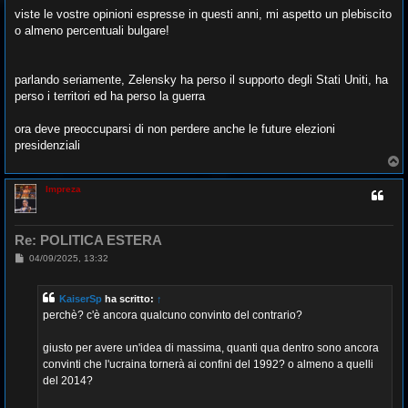
viste le vostre opinioni espresse in questi anni, mi aspetto un plebiscito
o almeno percentuali bulgare!
parlando seriamente, Zelensky ha perso il supporto degli Stati Uniti, ha
perso i territori ed ha perso la guerra
ora deve preoccuparsi di non perdere anche le future elezioni
presidenziali
T
o
p
Impreza
Re: POLITICA ESTERA
M
04/09/2025, 13:32
e
s
s
KaiserSp
ha scritto:
↑
a
g
perchè? c'è ancora qualcuno convinto del contrario?
g
i
o
giusto per avere un'idea di massima, quanti qua dentro sono ancora
convinti che l'ucraina tornerà ai confini del 1992? o almeno a quelli
del 2014?