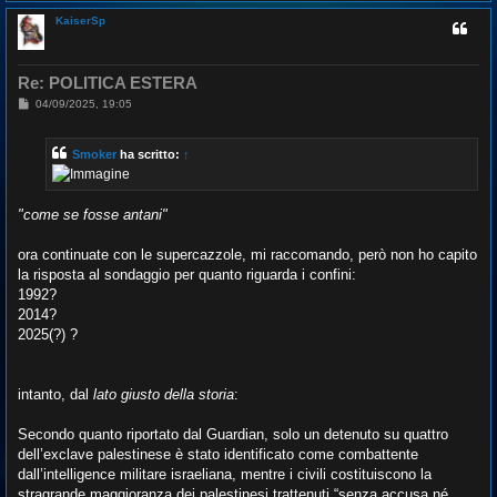
o
i
p
o
KaiserSp
Re: POLITICA ESTERA
M
04/09/2025, 19:05
e
s
s
Smoker
ha scritto:
↑
a
g
g
i
o
"come se fosse antani"
ora continuate con le supercazzole, mi raccomando, però non ho capito
la risposta al sondaggio per quanto riguarda i confini:
1992?
2014?
2025(?) ?
intanto, dal
lato giusto della storia
:
Secondo quanto riportato dal Guardian, solo un detenuto su quattro
dell’exclave palestinese è stato identificato come combattente
dall’intelligence militare israeliana, mentre i civili costituiscono la
stragrande maggioranza dei palestinesi trattenuti “senza accusa né