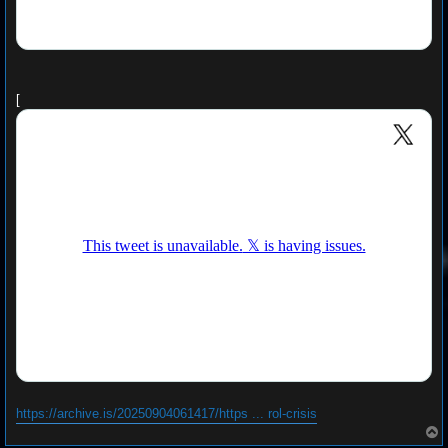
[
https://archive.is/20250904061417/https ... rol-crisis
T
o