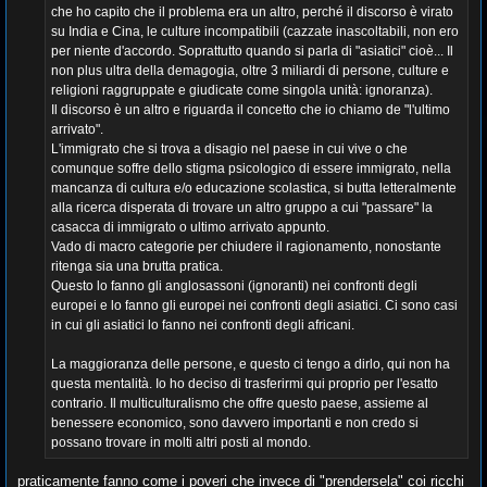
che ho capito che il problema era un altro, perché il discorso è virato
su India e Cina, le culture incompatibili (cazzate inascoltabili, non ero
per niente d'accordo. Soprattutto quando si parla di "asiatici" cioè... Il
non plus ultra della demagogia, oltre 3 miliardi di persone, culture e
religioni raggruppate e giudicate come singola unità: ignoranza).
Il discorso è un altro e riguarda il concetto che io chiamo de "l'ultimo
arrivato".
L'immigrato che si trova a disagio nel paese in cui vive o che
comunque soffre dello stigma psicologico di essere immigrato, nella
mancanza di cultura e/o educazione scolastica, si butta letteralmente
alla ricerca disperata di trovare un altro gruppo a cui "passare" la
casacca di immigrato o ultimo arrivato appunto.
Vado di macro categorie per chiudere il ragionamento, nonostante
ritenga sia una brutta pratica.
Questo lo fanno gli anglosassoni (ignoranti) nei confronti degli
europei e lo fanno gli europei nei confronti degli asiatici. Ci sono casi
in cui gli asiatici lo fanno nei confronti degli africani.
La maggioranza delle persone, e questo ci tengo a dirlo, qui non ha
questa mentalità. Io ho deciso di trasferirmi qui proprio per l'esatto
contrario. Il multiculturalismo che offre questo paese, assieme al
benessere economico, sono davvero importanti e non credo si
possano trovare in molti altri posti al mondo.
praticamente fanno come i poveri che invece di "prendersela" coi ricchi