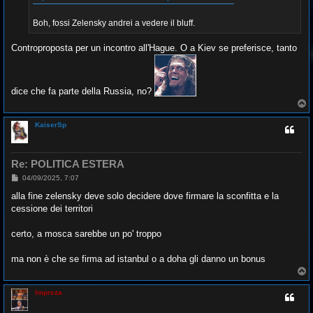
g
i
o
Boh, fossi Zelensky andrei a vedere il bluff.
Controproposta per un incontro all'Hague. O a Kiev se preferisce, tanto
dice che fa parte della Russia, no?
T
o
p
KaiserSp
Re: POLITICA ESTERA
M
04/09/2025, 7:07
e
s
alla fine zelensky deve solo decidere dove firmare la sconfitta e la
s
cessione dei territori
a
g
g
certo, a mosca sarebbe un po' troppo
i
o
ma non è che se firma ad istanbul o a doha gli danno un bonus
T
o
p
Impreza