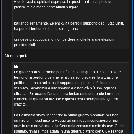
viste le vostre opinioni espresse in questi anni, mi aspetto un
plebiscito o almeno percentuali bulgare!
parlando seriamente, Zelensky ha perso il supporto degli Stati Uniti,
ha perso i territori ed ha perso la guerra
ora deve preoccuparsi di non perdere anche le future elezioni
presidenziali
Mi auto-quoto
Le guerre non si perdono perché non sei in grado di riconquistare
territorio, si perdono perché le risorse sono scarse, la situazione
politica interna è nel caos, il supporto del pubblico è fortemente
scemato, l'economia è allo sbando e/o non c'è più una logistica
efficace. Per quanto l'Ucraina stia lentamente perdendo terreno, non
è ancora in quella situazione e questa resta perlopiù una guerra
d'attrito.
La Germania stava "vincendo" la prima guerra mondiale per ben
quattro anni, costrinse la Russia ad una resa incondizionata, ma
questa resa arrivò tardi e la Germania consumò molte risorse. Come
risultato, rimase impelagata in una guerra d'attrito con UK e Francia