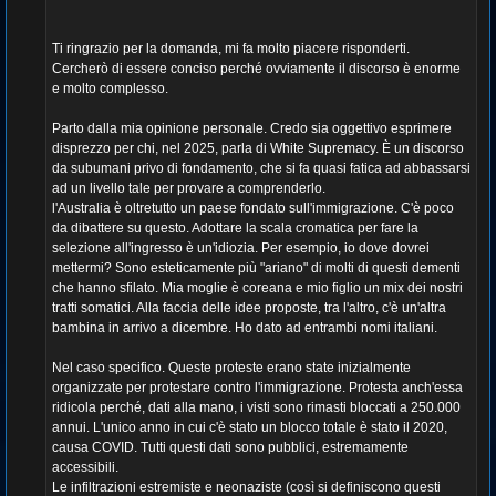
Ti ringrazio per la domanda, mi fa molto piacere risponderti.
Cercherò di essere conciso perché ovviamente il discorso è enorme
e molto complesso.
Parto dalla mia opinione personale. Credo sia oggettivo esprimere
disprezzo per chi, nel 2025, parla di White Supremacy. È un discorso
da subumani privo di fondamento, che si fa quasi fatica ad abbassarsi
ad un livello tale per provare a comprenderlo.
l'Australia è oltretutto un paese fondato sull'immigrazione. C'è poco
da dibattere su questo. Adottare la scala cromatica per fare la
selezione all'ingresso è un'idiozia. Per esempio, io dove dovrei
mettermi? Sono esteticamente più "ariano" di molti di questi dementi
che hanno sfilato. Mia moglie è coreana e mio figlio un mix dei nostri
tratti somatici. Alla faccia delle idee proposte, tra l'altro, c'è un'altra
bambina in arrivo a dicembre. Ho dato ad entrambi nomi italiani.
Nel caso specifico. Queste proteste erano state inizialmente
organizzate per protestare contro l'immigrazione. Protesta anch'essa
ridicola perché, dati alla mano, i visti sono rimasti bloccati a 250.000
annui. L'unico anno in cui c'è stato un blocco totale è stato il 2020,
causa COVID. Tutti questi dati sono pubblici, estremamente
accessibili.
Le infiltrazioni estremiste e neonaziste (così si definiscono questi