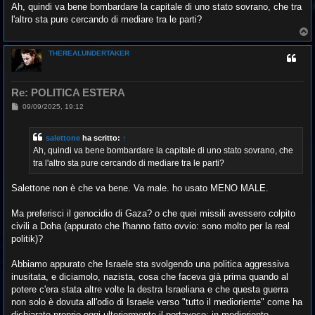
Ah, quindi va bene bombardare la capitale di uno stato sovrano, che tra
l'altro sta pure cercando di mediare tra le parti?
T
o
p
THEREALUNDERTAKER
Re: POLITICA ESTERA
M
09/09/2025, 19:12
e
s
s
salettone
ha scritto:
↑
a
g
Ah, quindi va bene bombardare la capitale di uno stato sovrano, che
g
tra l'altro sta pure cercando di mediare tra le parti?
i
o
Salettone non è che va bene. Va male. ho usato MENO MALE.
Ma preferisci il genocidio di Gaza? o che quei missili avessero colpito
civili a Doha (appurato che l'hanno fatto ovvio: sono molto per la real
politik)?
Abbiamo appurato che Israele sta svolgendo una politica aggressiva
inusitata, e diciamolo, nazista, cosa che faceva già prima quando al
potere c'era stata altre volte la destra Israeliana e che questa guerra
non solo è dovuta all'odio di Israele verso "tutto il medioriente" come ha
dichiarato proprio oggi ulteriormente il portavoce: in medioriente