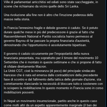
Ville di parlamentari arricchitisi ed odiati sono state saccheggiate, in
scene che richiamano da vicino quelle dello Sri Lanka.
Una rivoluzione alla fine non è altro che l'irruzione poderosa delle
masse nella storia.
In Francia l'ennesimo fragile e debole governo è caduto. Se è potuto
durare qualche mese in più del predecessore è grazie al fatto che
Rassemblement National e Partito socialista hanno permesso al
governo Bayrou di far passare la propria finanziaria d'austerità,
dimostrando che l'opportunismo è assolutamente bipartisan.
Il governo è caduto sicuramente per l'impopolarità della nuova
finanziaria presentata, ma soprattutto per il timore del movimento 10
Settembre che è montato in queste settimane e che si propone di fatto
di sfidare direttamente Macron.
La Unité CGT, cioè la minoranza (di poco) del principale sindacato
francese che è nata ed emersa dalle contraddizioni della precedente
fase di scontro e dal fallimento della tattica delle giornate d'azione, sta
correttamente rilanciando la necessità di bloccare tutto e sostenere con
lo sciopero la mobilitazione.In questo momento in Francia sono in corso
mobilitazioni possenti.
In Nepal un movimento insurrezionale, partito anche in questo caso
come molti altri da un aspetto apparentemente marginale (il ban dei