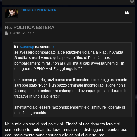
T
o
p
THEREALUNDERTAKER
Re: POLITICA ESTERA
M
10/09/2025, 12:45
e
s
s
KaiserSp
ha scritto:
↑
a
g
se avessero bombardato la delegazione ucraina a Riad, in Arabia
g
Saudita, saresti venuto qui a postare "finchè Putin fa questi
i
o
bombardamenti mirati, non ai civili, ma ai capi avversari/nemici.. in
una guerra MENO MALE, aggiungo io." ?
non penso proprio, anzi penso che il pensiero comune, giustamente,
sarebbe stato "Putin è un pazzo criminale incontrollabile, che non si
fa scrupolo di bombardare chiunque ed ovunque, persino durante le
trattative in uno stato terzo!"
smettiamola di essere "accondiscendenti" e di sminuire l'operato di
quel folle genocida
Nella mia visione di real politik sì. Finchè si uccidono tra loro e si
combattono tra militari, tra forze armate e si distruggono i bunker ecc
ecc, moralmente sono contrario alle azioni di guerra, ma