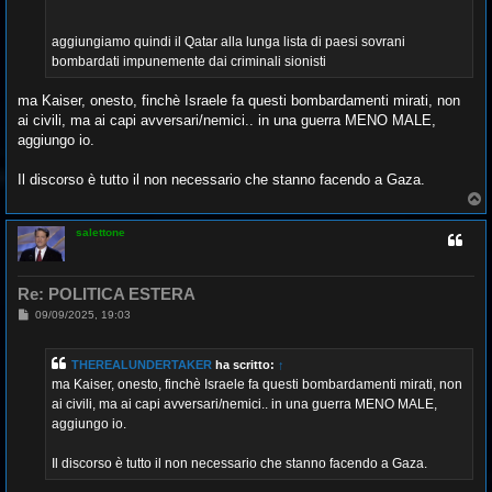
aggiungiamo quindi il Qatar alla lunga lista di paesi sovrani
bombardati impunemente dai criminali sionisti
ma Kaiser, onesto, finchè Israele fa questi bombardamenti mirati, non
ai civili, ma ai capi avversari/nemici.. in una guerra MENO MALE,
aggiungo io.
Il discorso è tutto il non necessario che stanno facendo a Gaza.
T
o
p
salettone
Re: POLITICA ESTERA
M
09/09/2025, 19:03
e
s
s
THEREALUNDERTAKER
ha scritto:
↑
a
g
ma Kaiser, onesto, finchè Israele fa questi bombardamenti mirati, non
g
ai civili, ma ai capi avversari/nemici.. in una guerra MENO MALE,
i
o
aggiungo io.
Il discorso è tutto il non necessario che stanno facendo a Gaza.