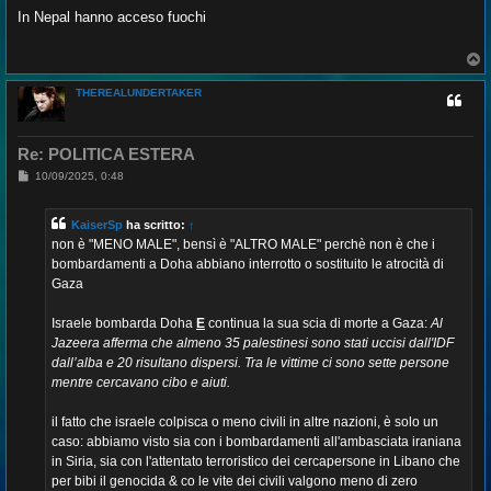
e
s
In Nepal hanno acceso fuochi
s
a
g
T
g
o
i
p
o
THEREALUNDERTAKER
Re: POLITICA ESTERA
M
10/09/2025, 0:48
e
s
s
KaiserSp
ha scritto:
↑
a
g
non è "MENO MALE", bensì è "ALTRO MALE" perchè non è che i
g
bombardamenti a Doha abbiano interrotto o sostituito le atrocità di
i
o
Gaza
Israele bombarda Doha
E
continua la sua scia di morte a Gaza:
Al
Jazeera afferma che almeno 35 palestinesi sono stati uccisi dall'IDF
dall’alba e 20 risultano dispersi. Tra le vittime ci sono sette persone
mentre cercavano cibo e aiuti.
il fatto che israele colpisca o meno civili in altre nazioni, è solo un
caso: abbiamo visto sia con i bombardamenti all'ambasciata iraniana
in Siria, sia con l'attentato terroristico dei cercapersone in Libano che
per bibi il genocida & co le vite dei civili valgono meno di zero