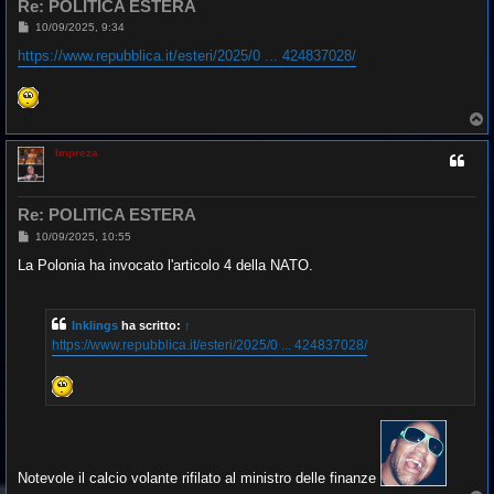
Re: POLITICA ESTERA
M
10/09/2025, 9:34
e
s
https://www.repubblica.it/esteri/2025/0 ... 424837028/
s
a
g
g
T
i
o
o
p
Impreza
Re: POLITICA ESTERA
M
10/09/2025, 10:55
e
s
La Polonia ha invocato l'articolo 4 della NATO.
s
a
g
g
Inklings
ha scritto:
↑
i
o
https://www.repubblica.it/esteri/2025/0 ... 424837028/
Notevole il calcio volante rifilato al ministro delle finanze