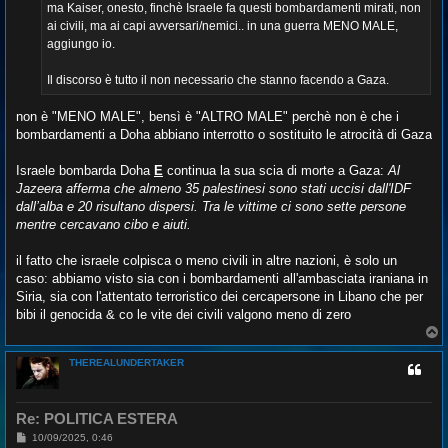
g
ma Kaiser, onesto, finchè Israele fa questi bombardamenti mirati, non
g
ai civili, ma ai capi avversari/nemici.. in una guerra MENO MALE,
i
o
aggiungo io.
Il discorso è tutto il non necessario che stanno facendo a Gaza.
non è "MENO MALE", bensì è "ALTRO MALE" perchè non è che i
bombardamenti a Doha abbiano interrotto o sostituito le atrocità di Gaza
Israele bombarda Doha
E
continua la sua scia di morte a Gaza:
Al
Jazeera afferma che almeno 35 palestinesi sono stati uccisi dall'IDF
dall’alba e 20 risultano dispersi. Tra le vittime ci sono sette persone
mentre cercavano cibo e aiuti.
il fatto che israele colpisca o meno civili in altre nazioni, è solo un
caso: abbiamo visto sia con i bombardamenti all'ambasciata iraniana in
Siria, sia con l'attentato terroristico dei cercapersone in Libano che per
bibi il genocida & co le vite dei civili valgono meno di zero
T
o
p
THEREALUNDERTAKER
Re: POLITICA ESTERA
M
10/09/2025, 0:46