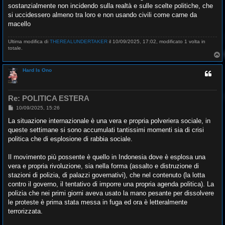
sostanzialmente non incidendo sulla realtà e sulle scelte politiche, che
si uccidessero almeno tra loro e non usando civili come carne da
macello
Ultima modifica di
THEREALUNDERTAKER
il 10/09/2025, 17:02, modificato 1 volta in
totale.
T
o
p
Hard Is Ono
Re: POLITICA ESTERA
M
10/09/2025, 15:26
e
s
La situazione internazionale è una vera e propria polveriera sociale, in
s
queste settimane si sono accumulati tantissimi momenti sia di crisi
a
g
politica che di esplosione di rabbia sociale.
g
i
o
Il movimento più possente è quello in Indonesia dove è esplosa una
vera e propria rivoluzione, sia nella forma (assalto e distruzione di
stazioni di polizia, di palazzi governativi), che nel contenuto (la lotta
contro il governo, il tentativo di imporre una propria agenda politica). La
polizia che nei primi giorni aveva usato la mano pesante per dissolvere
le proteste è prima stata messa in fuga ed ora è letteralmente
terrorizzata.