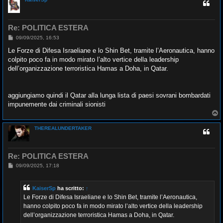
Re: POLITICA ESTERA
M
09/09/2025, 16:53
e
s
Le Forze di Difesa Israeliane e lo Shin Bet, tramite l’Aeronautica, hanno
s
colpito poco fa in modo mirato l’alto vertice della leadership
a
g
dell’organizzazione terroristica Hamas a Doha, in Qatar.
g
i
o
aggiungiamo quindi il Qatar alla lunga lista di paesi sovrani bombardati
impunemente dai criminali sionisti
T
o
p
THEREALUNDERTAKER
Re: POLITICA ESTERA
M
09/09/2025, 17:18
e
s
s
KaiserSp
ha scritto:
↑
a
g
Le Forze di Difesa Israeliane e lo Shin Bet, tramite l’Aeronautica,
g
hanno colpito poco fa in modo mirato l’alto vertice della leadership
i
o
dell’organizzazione terroristica Hamas a Doha, in Qatar.