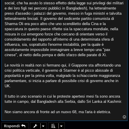
social, che ha avuto lo stesso effetto della legge sui privilegi dei militari
e dei loro figli nei percorsi pubblici in Bangladesh), ha letteralmente
preso d'assedio i palazzi del governo, messo in fuga ministri e talvolta
letteralmente linciati. Il governo del sedicente partito comunista di
Sharma Oli era poco altro che uno scendiletto della Cina e la
spaccatura in questo paese riflette sia la spaccatura mondiale, nella
misura in cui emergono forze che cercano di orientare verso il
consolidamento del rapporto all'interno di una determinata sfera di
influenza, sia, soprattutto l'enorme instabilità, per la quale è
assolutamente impossibile immaginare a breve tempo una "pax
cinese", al netto della pompa e dello sfarzo delle parate di Xi.
Le novità in realtà non si fermano qui, il Giappone sta affrontando una
crisi politica verticale, il governo di Starmer è al picco abissale di
popolarità e per la prima volta, malgrado la schiacciante maggioranza
parlamentare, si inizia a parlare di possibile crisi di governo anche in
UK.
Il tutto in uno scenario in cui le proteste apertesi mesi fa sono ancora
tutte in campo, dal Bangladesh alla Serbia, dallo Sri Lanka al Kashmir.
Non siamo ancora di fronte ad un nuovo 68, ma l'aria è elettrica.
T
o
p
Rispondi