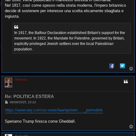
i
o
Nel 1917, così come spesso nella storia moderna, l'impero britannico
decide di sostenere per interesse una scelta eticamente sbagliata e
ingiusta.
In 1917, the Balfour Declaration established Britain's support for the
movement. In 1922, the Mandate for Palestine, governed by Britain,
explicitly privileged Jewish settlers over the local Palestinian
population.
T
o
p
Impreza
Re: POLITICA ESTERA
M
08/09/2025, 22:22
e
s
https://www.wsj.com/us-news/law/epstein ... _permalink
s
a
g
Speriamo Trump finisca come Gheddafi.
g
T
i
o
o
p
KaiserSp