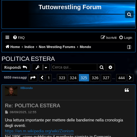
Tuttowrestling Forum
C
e
r
c
a
FAQ
Iscriviti
Login
Home
Indice
Non Wrestling Forums
Mondo
POLITICA ESTERA
Cerca
Ricerca ava
Rispondi
Pagina
325
di
444
1
323
324
325
326
327
444
Precedente
P
6659 messaggi
…
…
IlBiondo
Re: POLITICA ESTERA
M
08/09/2025, 12:55
e
s
Una lettura importante per mettere delle bandierine nella cronologia
s
degli eventi.
a
g
https://en.m.wikipedia.org/wiki/Zionism
g
Nel 1896, viene pubblicato il manifesto sionista in Germania.