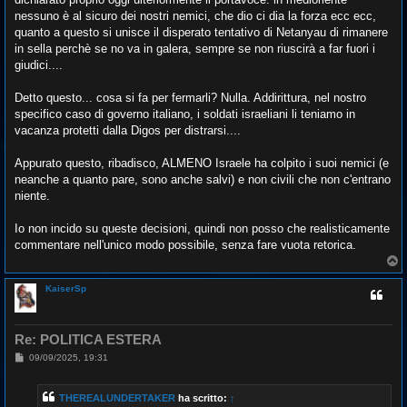
nessuno è al sicuro dei nostri nemici, che dio ci dia la forza ecc ecc,
quanto a questo si unisce il disperato tentativo di Netanyau di rimanere
in sella perchè se no va in galera, sempre se non riuscirà a far fuori i
giudici....
Detto questo... cosa si fa per fermarli? Nulla. Addirittura, nel nostro
specifico caso di governo italiano, i soldati israeliani li teniamo in
vacanza protetti dalla Digos per distrarsi....
Appurato questo, ribadisco, ALMENO Israele ha colpito i suoi nemici (e
neanche a quanto pare, sono anche salvi) e non civili che non c'entrano
niente.
Io non incido su queste decisioni, quindi non posso che realisticamente
commentare nell'unico modo possibile, senza fare vuota retorica.
T
o
p
KaiserSp
Re: POLITICA ESTERA
M
09/09/2025, 19:31
e
s
s
THEREALUNDERTAKER
ha scritto:
↑
a