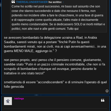
THEREALUNDERTAKER
ha scritto:
↑
a
g
Come ho scritto nel post successivo, mi baso sull assunto che son
g
cose che stanno succedendo e dato che nessuno li ferma, non
i
o
potendo noi incidere oltre a fare le chiacchiere, in una fase di guerra
e di rappresaglie come quella attuale, l'altro male è decisamente
quello meno condannabile. Se si dedicassero SOLO ai morti militari e
politici, non alle navi e alle genti comuni. Tutto qui
se avessero bombardato la delegazione ucraina a Riad, in Arabia
Saudita, saresti venuto qui a postare "finchè Putin fa questi
bombardamenti mirati, non ai civili, ma ai capi avversari/nemici.. in una
guerra MENO MALE, aggiungo io." ?
non penso proprio, anzi penso che il pensiero comune, giustamente,
sarebbe stato "Putin è un pazzo criminale incontrollabile, che non si fa
scrupolo di bombardare chiunque ed ovunque, persino durante le
trattative in uno stato terzo!"
smettiamola di essere "accondiscendenti" e di sminuire l'operato di quel
folle genocida
T
o
p
Inklings