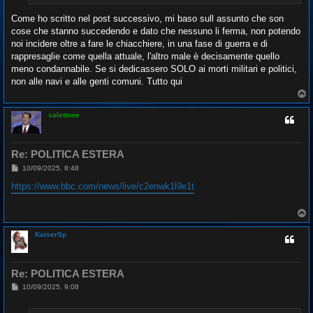
Come ho scritto nel post successivo, mi baso sull assunto che son
cose che stanno succedendo e dato che nessuno li ferma, non potendo
noi incidere oltre a fare le chiacchiere, in una fase di guerra e di
rappresaglie come quella attuale, l'altro male è decisamente quello
meno condannabile. Se si dedicassero SOLO ai morti militari e politici,
non alle navi e alle genti comuni. Tutto qui
T
o
p
salettone
Re: POLITICA ESTERA
M
10/09/2025, 8:48
e
s
https://www.bbc.com/news/live/c2enwk1l9e1t
s
a
g
T
g
o
i
p
o
KaiserSp
Re: POLITICA ESTERA
M
10/09/2025, 9:08
e
s
s