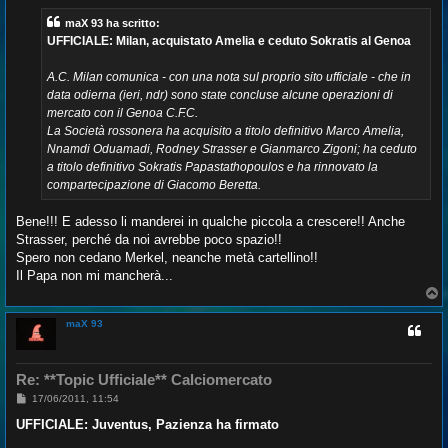
s
s
maX 93 ha scritto:
a
g
UFFICIALE: Milan, acquistato Amelia e ceduto Sokratis al Genoa
g
i
o
A.C. Milan comunica - con una nota sul proprio sito ufficiale - che in
data odierna (ieri, ndr) sono state concluse alcune operazioni di
mercato con il Genoa C.F.C.
La Società rossonera ha acquisito a titolo definitivo Marco Amelia,
Nnamdi Oduamadi, Rodney Strasser e Gianmarco Zigoni; ha ceduto
a titolo definitivo Sokratis Papastathopoulos e ha rinnovato la
compartecipazione di Giacomo Beretta.
Bene!!! E adesso li manderei in qualche piccola a crescere!! Anche
Strasser, perché da noi avrebbe poco spazio!!
Spero non cedano Merkel, neanche metà cartellino!!
Il Papa non mi mancherà...
T
o
p
maX 93
Re: **Topic Ufficiale** Calciomercato
M
17/06/2011, 11:54
e
s
UFFICIALE: Juventus, Pazienza ha firmato
s
a