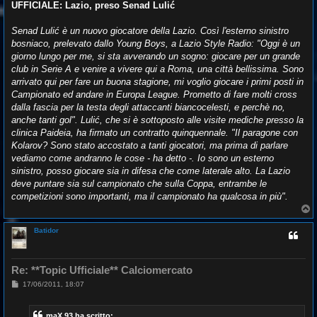
s
UFFICIALE: Lazio, preso Senad Lulić
s
a
g
Senad Lulić è un nuovo giocatore della Lazio. Così l'esterno sinistro
g
bosniaco, prelevato dallo Young Boys, a Lazio Style Radio: "Oggi è un
i
o
giorno lungo per me, si sta avverando un sogno: giocare per un grande
club in Serie A e venire a vivere qui a Roma, una città bellissima. Sono
arrivato qui per fare un buona stagione, mi voglio giocare i primi posti in
Campionato ed andare in Europa League. Prometto di fare molti cross
dalla fascia per la testa degli attaccanti biancocelesti, e perchè no,
anche tanti gol". Lulić, che si è sottoposto alle visite mediche presso la
clinica Paideia, ha firmato un contratto quinquennale. "Il paragone con
Kolarov? Sono stato accostato a tanti giocatori, ma prima di parlare
vediamo come andranno le cose - ha detto -. Io sono un esterno
sinistro, posso giocare sia in difesa che come laterale alto. La Lazio
deve puntare sia sul campionato che sulla Coppa, entrambe le
competizioni sono importanti, ma il campionato ha qualcosa in più".
T
o
p
Batidor
Re: **Topic Ufficiale** Calciomercato
M
17/06/2011, 18:07
e
s
s
maX 93 ha scritto: