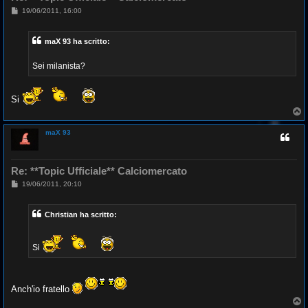
M
19/06/2011, 16:00
e
s
s
maX 93 ha scritto:
a
g
g
Sei milanista?
i
o
Si
T
o
p
maX 93
Re: **Topic Ufficiale** Calciomercato
M
19/06/2011, 20:10
e
s
s
Christian ha scritto:
a
g
g
i
Si
o
Anch'io fratello
T