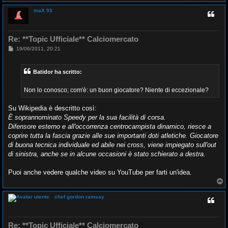
o
p
maX 93
Re: **Topic Ufficiale** Calciomercato
M
19/06/2011, 20:21
e
s
s
Batidor ha scritto:
a
g
g
Non lo conosco; com'è: un buon giocatore? Niente di eccezionale?
i
o
Su Wikipedia è descritto così:
È soprannominato Speedy per la sua facilità di corsa.
Difensore esterno e all'occorrenza centrocampista dinamico, riesce a
coprire tutta la fascia grazie alle sue importanti doti atletiche. Giocatore
di buona tecnica individuale ed abile nei cross, viene impiegato sull'out
di sinistra, anche se in alcune occasioni è stato schierato a destra.
Puoi anche vedere qualche video su YouTube per farti un'idea.
T
o
p
chef gordon ramsay
Re: **Topic Ufficiale** Calciomercato