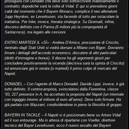
proseguirà con Donadel che deve solo sottoscrivere materialmente il
contratto; dopodiché sarà la volta di Vidal. E qui si prevedono giorni
caldi dal momento che il Bayern Monaco, complice il neo allenatore
Jupp Heynkes, ex Leverkusen, sta facendo di tutto per ostacolare la
trattativa. Per Inler, invece, frenata strategica. Su Dzemaili, infine,
discorso definito con il Parma (6 milioni più la comproprietà di
Santacroce), ma legato alle cessioni.
ENTRO MARTEDÌ IL «SÌ» - Andrea D’Amico, procuratore di Criscito,
rientrato dagli Stati Uniti si vedrà domani a Milano con Bigon. Dovranno
limare i dettagli dell’accordo economico, discutere di altri particolari
(diritti d’immagine e bonus). Il diesse ha gli argomenti giusti per
concludere positivamente la vicenda (decisiva sarà la spinta di Criscito)
ed annunciare già in serata (o martedì) il primo colpo di mercato del
Napoli.
DONADEL – Con l’agente di Marco Donadel, Davide Lippi, invece, è già
tutto definito. Il centrocampista, svincolatosi dalla Fiorentina, classe
’83, 217 presenze in A, ha accettato la proposta del Napoli (un triennale
con ingaggio intorno al milione di euro all’anno). Deve solo firmare. Ha
già parlato con Mazzarri, condividendone in pieno la filosofia di gruppo.
BAYERN IN TACKLE – Il Napoli si è posizionato bene su Arturo Vidal
ed il suo entourage. Ma in attesa di riparlarne con Voeller, direttore
tecnico del Bayer Leverkusen, ecco il nuovo assalto del Bayern