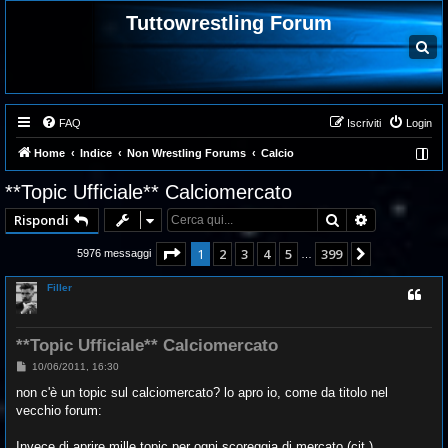
Tuttowrestling Forum
C
e
r
c
a
FAQ
Iscriviti
Login
Home
Indice
Non Wrestling Forums
Calcio
**Topic Ufficiale** Calciomercato
Cerca
Ricerca ava
Rispondi
Pagina
1
di
399
1
2
3
4
5
399
Prossimo
5976 messaggi
…
Filler
**Topic Ufficiale** Calciomercato
M
10/06/2011, 16:30
e
s
non c'è un topic sul calciomercato? lo apro io, come da titolo nel
s
vecchio forum:
a
g
g
Invece di aprire mille topic per ogni scoreggia di mercato (cit.)