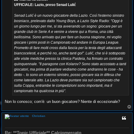
a
g
UFFICIALE: Lazio, preso Senad Lulić
g
i
o
Senad Lulić è un nuovo giocatore della Lazio. Così l'esterno sinistro
bosniaco, prelevato dallo Young Boys, a Lazio Style Radio: "Oggi è
un giorno lungo per me, si sta avverando un sogno: giocare per un
grande club in Serie A e venire a vivere qui a Roma, una città
bellissima. Sono arrivato qui per fare un buona stagione, mi voglio
giocare i primi posti in Campionato ed andare in Europa League.
Prometto di fare molti cross dalla fascia per la testa degli attaccanti
biancocelesti, e perchè no, anche tanti gol". Lulić, che si è sottoposto
alle visite mediche presso la clinica Paideia, ha firmato un contratto
quinquennale. "Il paragone con Kolarov? Sono stato accostato a tanti
giocatori, ma prima di parlare vediamo come andranno le cose - ha
detto -. Io sono un esterno sinistro, posso giocare sia in difesa che
come laterale alto. La Lazio deve puntare sia sul campionato che
sulla Coppa, entrambe le competizioni sono importanti, ma il
campionato ha qualcosa in più".
Non lo conosco; com'è: un buon giocatore? Niente di eccezionale?
T
o
p
Christian
Re: **Topic Ufficiale** Calciomercato