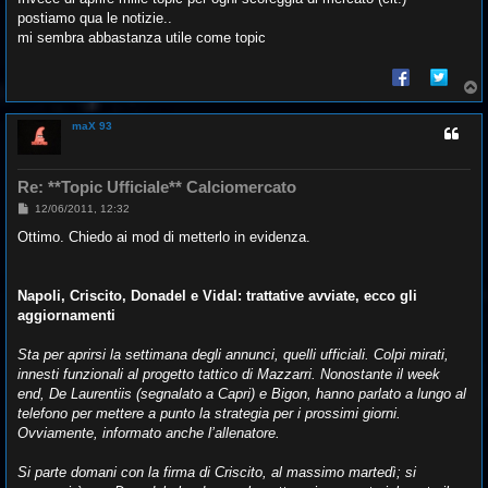
i
o
postiamo qua le notizie..
mi sembra abbastanza utile come topic
T
o
p
maX 93
Re: **Topic Ufficiale** Calciomercato
M
12/06/2011, 12:32
e
s
Ottimo. Chiedo ai mod di metterlo in evidenza.
s
a
g
g
Napoli, Criscito, Donadel e Vidal: trattative avviate, ecco gli
i
o
aggiornamenti
Sta per aprirsi la settimana degli annunci, quelli ufficiali. Colpi mirati,
innesti funzionali al progetto tattico di Mazzarri. Nonostante il week
end, De Laurentiis (segnalato a Capri) e Bigon, hanno parlato a lungo al
telefono per mettere a punto la strategia per i prossimi giorni.
Ovviamente, informato anche l’allenatore.
Si parte domani con la firma di Criscito, al massimo martedì; si