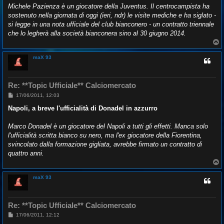
g
Michele Pazienza è un giocatore della Juventus. Il centrocampista ha
g
sostenuto nella giornata di oggi (ieri, ndr) le visite mediche e ha siglato -
i
o
si legge in una nota ufficiale del club bianconero - un contratto triennale
che lo legherà alla società bianconera sino al 30 giugno 2014.
T
o
p
maX 93
Re: **Topic Ufficiale** Calciomercato
M
17/06/2011, 12:03
e
s
Napoli, a breve l'ufficialità di Donadel in azzurro
s
a
g
Marco Donadel è un giocatore del Napoli a tutti gli effetti. Manca solo
g
l'ufficialità scritta bianco su nero, ma l'ex giocatore della Fiorentina,
i
o
svincolato dalla formazione gigliata, avrebbe firmato un contratto di
quattro anni.
T
o
p
maX 93
Re: **Topic Ufficiale** Calciomercato
M
17/06/2011, 12:12
e