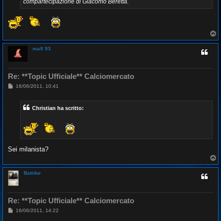
compartecipazione di Giacomo Beretta.
T
o
p
maX 93
Re: **Topic Ufficiale** Calciomercato
M
16/06/2011, 10:41
e
s
s
Christian ha scritto:
a
g
g
i
o
Sei milanista?
T
o
p
Batidor
Re: **Topic Ufficiale** Calciomercato
M
16/06/2011, 14:22
e