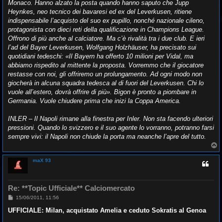
Monaco. Hanno alzato la posta quando hanno saputo che Jupp
Heynkes, neo tecnico dei bavaresi ed ex del Leverkusen, ritiene
indispensabile l’acquisto del suo ex pupillo, nonché nazionale cileno,
protagonista con dieci reti della qualificazione in Champions League.
Offrono di più anche al calciatore. Ma c’è rivalità tra i due club. E ieri
l’ad del Bayer Leverkusen, Wolfgang Holzhäuser, ha precisato sui
quotidiani tedeschi: «Il Bayern ha offerto 10 milioni per Vidal, ma
abbiamo rispedito al mittente la proposta. Vorremmo che il giocatore
restasse con noi, gli offriremo un prolungamento. Ad ogni modo non
giocherà in alcuna squadra tedesca al di fuori del Leverkusen. Chi lo
vuole all’estero, dovrà offrire di più». Bigon è pronto a piombare in
Germania. Vuole chiudere prima che inizi la Coppa America.
INLER – Il Napoli rimane alla finestra per Inler. Non sta facendo ulteriori
pressioni. Quando lo svizzero e il suo agente lo vorranno, potranno farsi
sempre vivi: il Napoli non chiude la porta ma neanche l’apre del tutto.
T
o
p
maX 93
Re: **Topic Ufficiale** Calciomercato
M
15/06/2011, 11:56
e
s
UFFICIALE: Milan, acquistato Amelia e ceduto Sokratis al Genoa
s
a