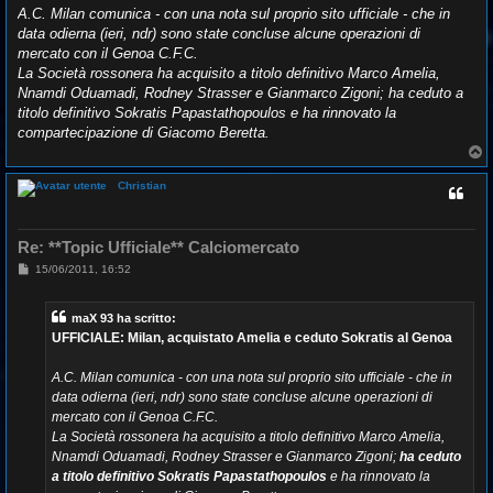
g
A.C. Milan comunica - con una nota sul proprio sito ufficiale - che in
g
data odierna (ieri, ndr) sono state concluse alcune operazioni di
i
o
mercato con il Genoa C.F.C.
La Società rossonera ha acquisito a titolo definitivo Marco Amelia,
Nnamdi Oduamadi, Rodney Strasser e Gianmarco Zigoni; ha ceduto a
titolo definitivo Sokratis Papastathopoulos e ha rinnovato la
compartecipazione di Giacomo Beretta.
T
o
p
Christian
Re: **Topic Ufficiale** Calciomercato
M
15/06/2011, 16:52
e
s
s
maX 93 ha scritto:
a
g
UFFICIALE: Milan, acquistato Amelia e ceduto Sokratis al Genoa
g
i
o
A.C. Milan comunica - con una nota sul proprio sito ufficiale - che in
data odierna (ieri, ndr) sono state concluse alcune operazioni di
mercato con il Genoa C.F.C.
La Società rossonera ha acquisito a titolo definitivo Marco Amelia,
Nnamdi Oduamadi, Rodney Strasser e Gianmarco Zigoni;
ha ceduto
a titolo definitivo
Sokratis Papastathopoulos
e ha rinnovato la