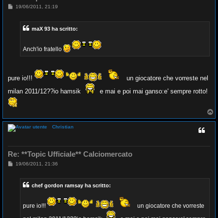
M
19/06/2011, 21:19
e
s
s
maX 93 ha scritto:
a
g
g
i
Anch'io fratello
o
pure io!!!
un giocatore che vorreste nel
milan 2011/12??io hamsik
e mai e poi mai ganso:e' sempre rotto!
T
o
p
Christian
Re: **Topic Ufficiale** Calciomercato
M
19/06/2011, 21:36
e
s
s
chef gordon ramsay ha scritto:
a
g
g
i
pure io!!!
un giocatore che vorreste
o